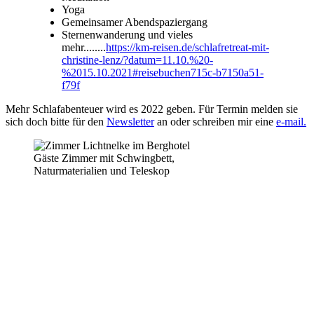
Yoga
Gemeinsamer Abendspaziergang
Sternenwanderung und vieles
mehr........
https://km-reisen.de/schlafretreat-mit-
christine-lenz/?datum=11.10.%20-
%2015.10.2021#reisebuchen715c-b7150a51-
f79f
Mehr Schlafabenteuer wird es 2022 geben. Für Termin melden sie
sich doch bitte für den
Newsletter
an oder schreiben mir eine
e-mail.
Gäste Zimmer mit Schwingbett,
Naturmaterialien und Teleskop