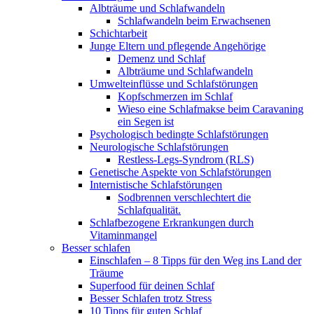
Albträume und Schlafwandeln
Schlafwandeln beim Erwachsenen
Schichtarbeit
Junge Eltern und pflegende Angehörige
Demenz und Schlaf
Albträume und Schlafwandeln
Umwelteinflüsse und Schlafstörungen
Kopfschmerzen im Schlaf
Wieso eine Schlafmakse beim Caravaning
ein Segen ist
Psychologisch bedingte Schlafstörungen
Neurologische Schlafstörungen
Restless-Legs-Syndrom (RLS)
Genetische Aspekte von Schlafstörungen
Internistische Schlafstörungen
Sodbrennen verschlechtert die
Schlafqualität.
Schlafbezogene Erkrankungen durch
Vitaminmangel
Besser schlafen
Einschlafen – 8 Tipps für den Weg ins Land der
Träume
Superfood für deinen Schlaf
Besser Schlafen trotz Stress
10 Tipps für guten Schlaf