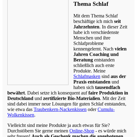
Thema Schlaf
Mit dem Thema Schlaf
beschäftige ich mich
seit
Jahrzehnten
. In dieser Zeit
habe ich verschiedenste
Menschen und ihre
Schlafprobleme
kennengelernt. Nach
vielen
Jahren Coaching und
Beratung
entstanden
schließlich auch erste
Produkte. Meine
Schlafmasken
sind
aus der
Praxis entstanden
und
haben sich
tausendfach
bewährt
. Dabei setze ich konsequent auf
faire Produktion in
Deutschland
und
zertifizierte Bio-Materialien
. Mit der Zeit
sind dabei immer neue Lösungen für guten Schlaf entstanden,
wie etwa das
Traubenkern-Nackenkissen
oder
Cumulu-
Wolkenkissen
.
Vielleicht sind meine Produkte ja auch etwas für Sie?
Durchstöbern Sie gerne meinen
Online-Shop
- es würde mich
sehr freuen!
Auch als Geschenk machen die angebotenen