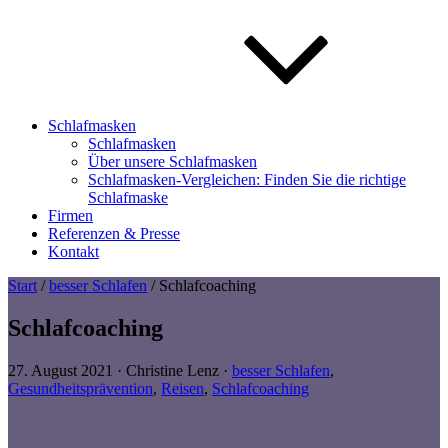
Schlafmasken
Schlafmasken
Über unsere Schlafmasken
Schlafmasken-Vergleichen: Finden Sie die richtige
Schlafmaske
Firmen
Referenzen & Presse
Kontakt
Start
/
besser Schlafen
/ Schlafcoaching
Schlafcoaching
27. August 2021
·
Christine Lenz
·
besser Schlafen
,
Gesundheitsprävention
,
Reisen
,
Schlafcoaching