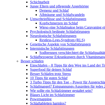
Schichtarbeit
Junge Eltern und pflegende Angehörige
Demenz und Schlaf
Albträume und Schlafwandeln
Umwelteinflüsse und Schlafstörungen
Kopfschmerzen im Schlaf
Wieso eine Schlafmakse beim Caravaning ei
Psychologisch bedingte Schlafstörungen
Neurologische Schlafstörungen
Restless-Legs-Syndrom (RLS)
Genetische Aspekte von Schlafstörungen
Internistische Schlafstörungen
Sodbrennen verschlechtert die Schlafqualität
Schlafbezogene Erkrankungen durch Vitaminmang
Besser schlafen
Einschlafen – 8 Tipps für den Weg ins Land der 
Superfood für deinen Schlaf
Besser Schlafen trotz Stress
10 Tipps für guten Schlaf
3 Turbo Tipps für den Tag – Power für Ausgeschl
Schlafmangel? Entspannungs-Auszeiten für jedes 
Wie sollte ein Schlafzimmer gestaltet sein?
Blaues Licht im Schlafzimmer
Powernapping
Schlaftabletten harmlos?