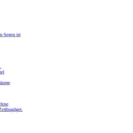
n Segen ist
.
el
Träume
afene
Zeitbugdget.