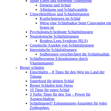
Junge Eltern und pflegende Angehörige
Demenz und Schlaf
Albträume und Schlafwandeln
Umwelteinflüsse und Schlafstörungen
Kopfschmerzen im Schlaf
Wieso eine Schlafmakse beim Caravaning ein
Segen ist
Psychologisch bedingte Schlafstörungen
Neurologische Schlafstörungen
Restless-Legs-Syndrom (RLS)
Genetische Aspekte von Schlafstörungen
Internistische Schlafstörungen
Sodbrennen verschlechtert die Schlafqualität.
Schlafbezogene Erkrankungen durch
Vitaminmangel
Besser schlafen
Einschlafen – 8 Tipps für den Weg ins Land der
Träume
Superfood für deinen Schlaf
Besser Schlafen trotz Stress
10 Tipps für guten Schlaf
3 Turbo Tipps für den Tag – Power für
Ausgeschlafene
Schlafmangel? Entspannungs-Auszeiten für jedes
Zeitbugdget.