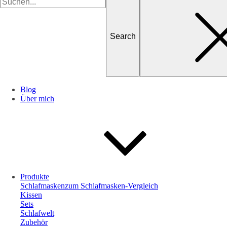
for
Blog
Über mich
Produkte
Schlafmasken
zum Schlafmasken-Vergleich
Kissen
Sets
Schlafwelt
Zubehör