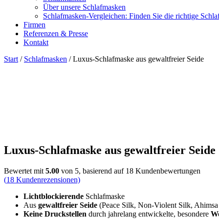
Über unsere Schlafmasken
Schlafmasken-Vergleichen: Finden Sie die richtige Schl
Firmen
Referenzen & Presse
Kontakt
Start
/
Schlafmasken
/ Luxus-Schlafmaske aus gewaltfreier Seide
Luxus-Schlafmaske aus gewaltfreier Seide
Bewertet mit
5.00
von 5, basierend auf
18
Kundenbewertungen
(
18
Kundenrezensionen)
Lichtblockierende
Schlafmaske
Aus
gewaltfreier Seide
(Peace Silk, Non-Violent Silk, Ahimsa 
Keine Druckstellen
durch jahrelang entwickelte, besondere
We