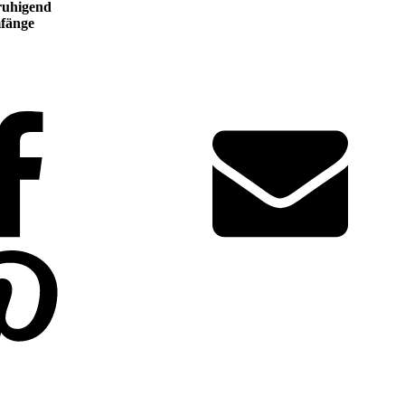
ruhigend
mfänge