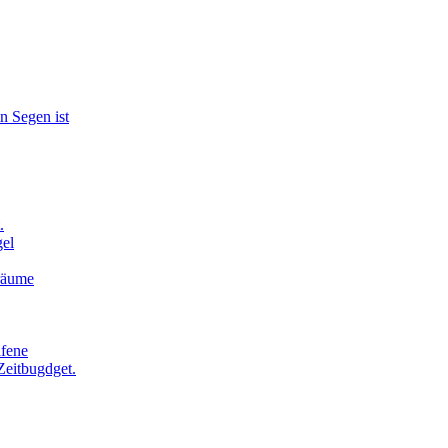
n Segen ist
.
el
Träume
afene
Zeitbugdget.