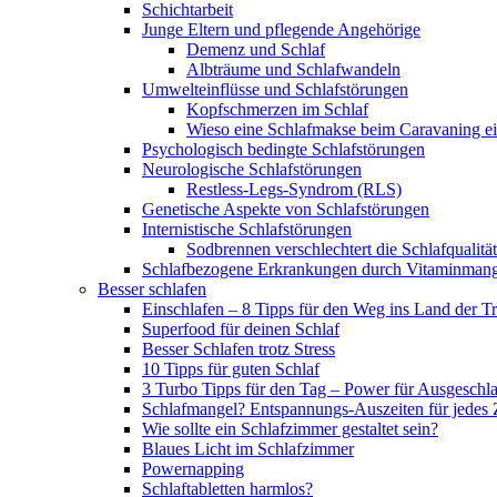
Schichtarbeit
Junge Eltern und pflegende Angehörige
Demenz und Schlaf
Albträume und Schlafwandeln
Umwelteinflüsse und Schlafstörungen
Kopfschmerzen im Schlaf
Wieso eine Schlafmakse beim Caravaning ei
Psychologisch bedingte Schlafstörungen
Neurologische Schlafstörungen
Restless-Legs-Syndrom (RLS)
Genetische Aspekte von Schlafstörungen
Internistische Schlafstörungen
Sodbrennen verschlechtert die Schlafqualität
Schlafbezogene Erkrankungen durch Vitaminmang
Besser schlafen
Einschlafen – 8 Tipps für den Weg ins Land der 
Superfood für deinen Schlaf
Besser Schlafen trotz Stress
10 Tipps für guten Schlaf
3 Turbo Tipps für den Tag – Power für Ausgeschl
Schlafmangel? Entspannungs-Auszeiten für jedes 
Wie sollte ein Schlafzimmer gestaltet sein?
Blaues Licht im Schlafzimmer
Powernapping
Schlaftabletten harmlos?