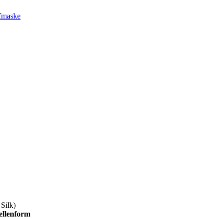
afmaske
Silk)
llenform