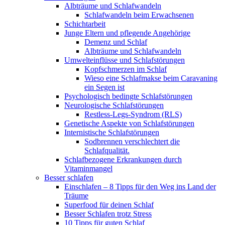
Albträume und Schlafwandeln
Schlafwandeln beim Erwachsenen
Schichtarbeit
Junge Eltern und pflegende Angehörige
Demenz und Schlaf
Albträume und Schlafwandeln
Umwelteinflüsse und Schlafstörungen
Kopfschmerzen im Schlaf
Wieso eine Schlafmakse beim Caravaning
ein Segen ist
Psychologisch bedingte Schlafstörungen
Neurologische Schlafstörungen
Restless-Legs-Syndrom (RLS)
Genetische Aspekte von Schlafstörungen
Internistische Schlafstörungen
Sodbrennen verschlechtert die
Schlafqualität.
Schlafbezogene Erkrankungen durch
Vitaminmangel
Besser schlafen
Einschlafen – 8 Tipps für den Weg ins Land der
Träume
Superfood für deinen Schlaf
Besser Schlafen trotz Stress
10 Tipps für guten Schlaf