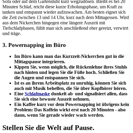
Sofa oder auf dem Gartenstuhl kurz wegzudösen. Bleibt es bei 20
Minuten Schlaf, reicht diese kurze Erholungsphase, um Kraft zu
tanken und entspannt wieder aufzuwachen. Am besten eignet sich
die Zeit zwischen 13 und 14 Uhr, kurz nach dem Mittagessen. Wird
aus dem Nickerchen hingegen eine längere Auszeit mit
Tiefschlafphasen, fühlt man sich anschließend eher gereizt, verwirrt
und träge.
3. Powernapping im Büro
Im Büro kann man das Kurzzeit-Nickerchen gut in die
Mittagspause integrieren.
Kippen Sie, wenn möglich, die Rückenlehne ihres Stuhls
nach hinten und legen Sie die Füße hoch. Schließen Sie
die Augen und entspannen Sie sich.
Ist es an ihrem Arbeitsplatz zu unruhig, können Sie sich
auch mit Musik behelfen, die Sie über Kopfhörer hören.
Eine
Schlafmaske
dunkelt ab und signalisiert allen, dass
Sie sich eine bewuste Auszeit nehmen.
Ein Kaffee kurz vor dem Powernapping ist übrigens kein
Problem: Das Koffein wirkt erst nach 20 Minuten - also
dann, wenn Sie gerade wieder wach werden.
Stellen Sie die Welt auf Pause.