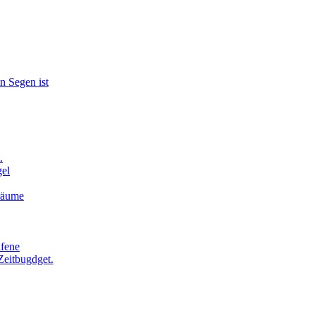
n Segen ist
.
el
Träume
afene
Zeitbugdget.