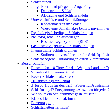
Schichtarbeit
Junge Eltern und pflegende Angehörige
Demenz und Schlaf
Albträume und Schlafwandeln
Umwelteinflüsse und Schlafstörungen
Kopfschmerzen im Schlaf
Wieso eine Schlafmakse beim Caravaning ei
Psychologisch bedingte Schlafstörungen
Neurologische Schlafstörungen
Restless-Legs-Syndrom (RLS)
Genetische Aspekte von Schlafstörungen
Internistische Schlafstörungen
Sodbrennen verschlechtert die Schlafqualität
Schlafbezogene Erkrankungen durch Vitaminmang
Besser schlafen
Einschlafen – 8 Tipps für den Weg ins Land der 
Superfood für deinen Schlaf
Besser Schlafen trotz Stress
10 Tipps für guten Schlaf
3 Turbo Tipps für den Tag – Power für Ausgeschl
Schlafmangel? Entspannungs-Auszeiten für jedes 
Wie sollte ein Schlafzimmer gestaltet sein?
Blaues Licht im Schlafzimmer
Powernapping
Schlaftabletten harmlos?