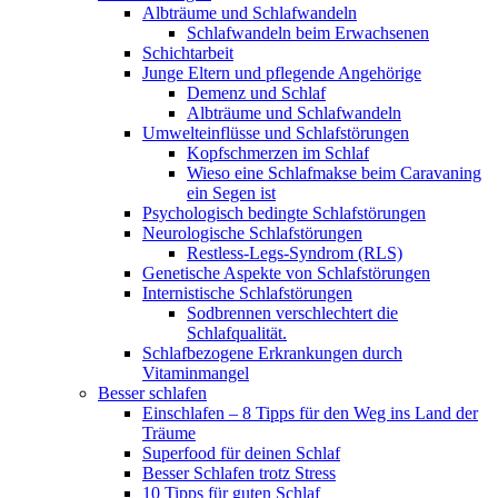
Albträume und Schlafwandeln
Schlafwandeln beim Erwachsenen
Schichtarbeit
Junge Eltern und pflegende Angehörige
Demenz und Schlaf
Albträume und Schlafwandeln
Umwelteinflüsse und Schlafstörungen
Kopfschmerzen im Schlaf
Wieso eine Schlafmakse beim Caravaning
ein Segen ist
Psychologisch bedingte Schlafstörungen
Neurologische Schlafstörungen
Restless-Legs-Syndrom (RLS)
Genetische Aspekte von Schlafstörungen
Internistische Schlafstörungen
Sodbrennen verschlechtert die
Schlafqualität.
Schlafbezogene Erkrankungen durch
Vitaminmangel
Besser schlafen
Einschlafen – 8 Tipps für den Weg ins Land der
Träume
Superfood für deinen Schlaf
Besser Schlafen trotz Stress
10 Tipps für guten Schlaf