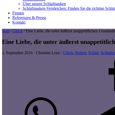
Über unsere Schlafmasken
Schlafmasken-Vergleichen: Finden Sie die richtige Schl
Firmen
Referenzen & Presse
Kontakt
Start
/
Glück
/ Eine Liebe, die unter äußerst unappetitlichen Umstände
Eine Liebe, die unter äußerst unappetitli
1. September 2016
·
Christine Lenz
·
Glück
,
Reisen
,
Schlaf
,
Schlafen