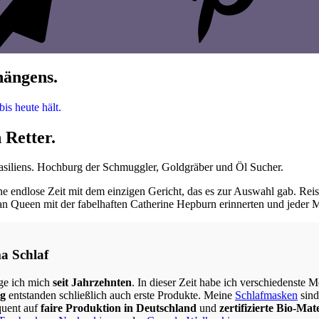
hängens.
is heute hält.
 Retter.
siliens. Hochburg der Schmuggler, Goldgräber und Öl Sucher.
 endlose Zeit mit dem einzigen Gericht, das es zur Auswahl gab. Rei
can Queen mit der fabelhaften Catherine Hepburn erinnerten und jeder 
a Schlaf
ge ich mich
seit Jahrzehnten
. In dieser Zeit habe ich verschiedenste
ng
entstanden schließlich auch erste Produkte. Meine
Schlafmasken
sin
quent auf
faire Produktion in Deutschland
und
zertifizierte Bio-Mat