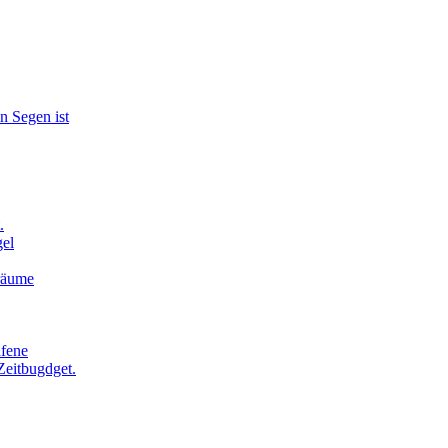
n Segen ist
.
el
Träume
afene
Zeitbugdget.