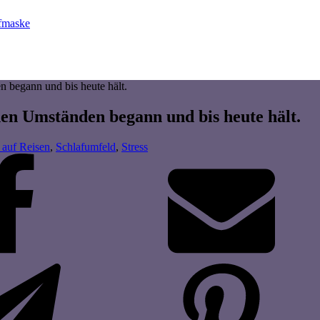
afmaske
n begann und bis heute hält.
chen Umständen begann und bis heute hält.
 auf Reisen
,
Schlafumfeld
,
Stress