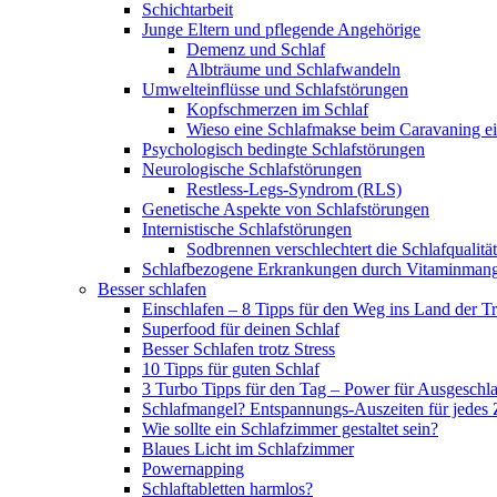
Schichtarbeit
Junge Eltern und pflegende Angehörige
Demenz und Schlaf
Albträume und Schlafwandeln
Umwelteinflüsse und Schlafstörungen
Kopfschmerzen im Schlaf
Wieso eine Schlafmakse beim Caravaning ei
Psychologisch bedingte Schlafstörungen
Neurologische Schlafstörungen
Restless-Legs-Syndrom (RLS)
Genetische Aspekte von Schlafstörungen
Internistische Schlafstörungen
Sodbrennen verschlechtert die Schlafqualität
Schlafbezogene Erkrankungen durch Vitaminmang
Besser schlafen
Einschlafen – 8 Tipps für den Weg ins Land der 
Superfood für deinen Schlaf
Besser Schlafen trotz Stress
10 Tipps für guten Schlaf
3 Turbo Tipps für den Tag – Power für Ausgeschl
Schlafmangel? Entspannungs-Auszeiten für jedes 
Wie sollte ein Schlafzimmer gestaltet sein?
Blaues Licht im Schlafzimmer
Powernapping
Schlaftabletten harmlos?