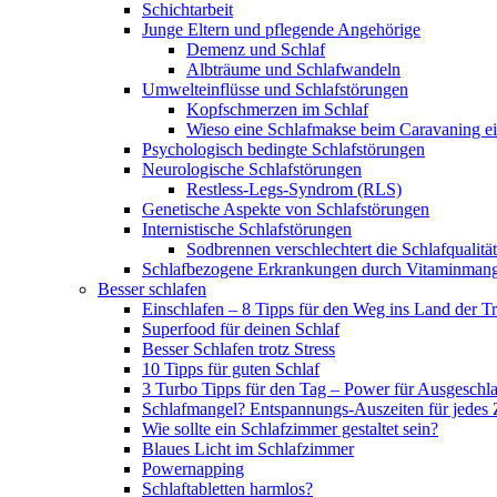
Schichtarbeit
Junge Eltern und pflegende Angehörige
Demenz und Schlaf
Albträume und Schlafwandeln
Umwelteinflüsse und Schlafstörungen
Kopfschmerzen im Schlaf
Wieso eine Schlafmakse beim Caravaning ei
Psychologisch bedingte Schlafstörungen
Neurologische Schlafstörungen
Restless-Legs-Syndrom (RLS)
Genetische Aspekte von Schlafstörungen
Internistische Schlafstörungen
Sodbrennen verschlechtert die Schlafqualität
Schlafbezogene Erkrankungen durch Vitaminmang
Besser schlafen
Einschlafen – 8 Tipps für den Weg ins Land der 
Superfood für deinen Schlaf
Besser Schlafen trotz Stress
10 Tipps für guten Schlaf
3 Turbo Tipps für den Tag – Power für Ausgeschl
Schlafmangel? Entspannungs-Auszeiten für jedes 
Wie sollte ein Schlafzimmer gestaltet sein?
Blaues Licht im Schlafzimmer
Powernapping
Schlaftabletten harmlos?