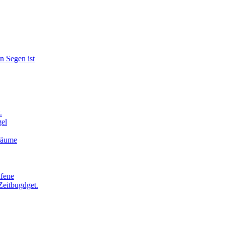
n Segen ist
.
el
Träume
afene
Zeitbugdget.