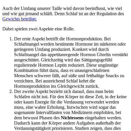
Auch der Umfang unserer Taille wird davon beeinflusst, wie viel
und wie gut jemand schläft. Denn Schlaf ist an der Regulation des
Gewichts beteiligt.
Dabei spielen zwei Aspekte eine Rolle.
Der erste Aspekt betrifft die Hormonproduktion. Bei
Schlafmangel werden bestimmte Hormone im stärkeren oder
geringeren Umfang produziert. Konkret wird durch
Schlafmangel das appetitanregende Hormon Ghrelin verstärkt
ausgeschüttet. Gleichzeitig wird das Sättigungsgefühl
regulierende Hormon Leptin reduziert. Diese ungünstige
Kombination führt dazu, dass es unausgeschlafenen
Menschen schwerer fällt, auf süße und fetthaltige Snacks zu
verzichten. Bei ausreichend Schlaf kehrt die
Hormonproduktion ins Gleichgewicht zurück.
Der zweite Aspekt bezieht sich darauf, dass man beim
Schlafen nicht isst. Für den Körper ist diese Zeit, in der keine
oder kaum Energie für die Verdauung verwendet werden
muss, eine wahre Erholung. Inzwischen wird sogar das
sogenannte Intervallfasten von Medizinern empfohlen, bei
dem bewusst Phasen des
Nichtessens
eingehalten werden.
Dadurch kann der Körper andere Aufgaben außerhalb der
Verdauungstätigkeit priorisieren. Studien zeigen, dass dies