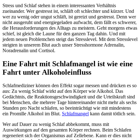
Stress und Schlaf stehen in einem interessanten Verhältnis
zueinander. Wer gestresst ist, schläft oft schlechter und kürzer. Und
wer zu wenig oder ungut schläft, ist gereizt und gestresst. Denn wer
nicht ausgeruht und energiegeladen aufwacht, dem fällt es schwerer,
die Herausforderungen des Alltags zu meistern. Geht morgens etwas
schief, ist gleich die Laune für den ganzen Tag dahin. Und mit
jedem neuen Problemchen steigt das Stresslevel. Mit dem Stresslevel
steigten in unserem Blut auch unser Stresshormone Adrenalin,
Noradrenalin und Cortisol.
Eine Fahrt mit Schlafmangel ist wie eine
Fahrt unter Alkoholeinfluss
Schlafmediziner können den Effekt sogar messen und drücken es so
aus: Zu wenig Schlaf wirkt auf den Körper wie Alkohol. Das
Gedächtnis, die Reaktionsgeschwindigkeit und die Urteilskraft sind
bei Menschen, die mehrere Tage hintereinander nicht mehr als sechs
Stunden pro Nacht schlafen, so beeinträchtigt wie mit mindestens
ein Promille Alkohol im Blut.
Schlafmangel
kann damit tötlich sein.
Wer auf Dauer zu wenig Schlaf abbekommt, muss mit
Auswirkungen auf den gesamten Körper rechnen. Beim Schlafen
regeneriert sich der Organismus auf Zellebene. Kann er dies nicht