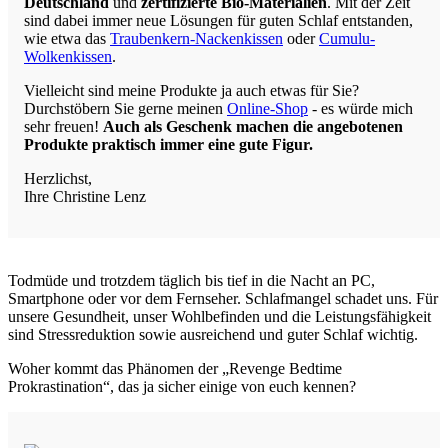
Deutschland
und
zertifizierte Bio-Materialien
. Mit der Zeit
sind dabei immer neue Lösungen für guten Schlaf entstanden,
wie etwa das
Traubenkern-Nackenkissen
oder
Cumulu-
Wolkenkissen
.
Vielleicht sind meine Produkte ja auch etwas für Sie?
Durchstöbern Sie gerne meinen
Online-Shop
- es würde mich
sehr freuen!
Auch als Geschenk machen die angebotenen
Produkte praktisch immer eine gute Figur.
Herzlichst,
Ihre Christine Lenz
Todmüde und trotzdem täglich bis tief in die Nacht an PC,
Smartphone oder vor dem Fernseher. Schlafmangel schadet uns. Für
unsere Gesundheit, unser Wohlbefinden und die Leistungsfähigkeit
sind Stressreduktion sowie ausreichend und guter Schlaf wichtig.
Woher kommt das Phänomen der „Revenge Bedtime
Prokrastination“, das ja sicher einige von euch kennen?