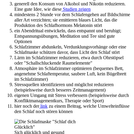
generell den Konsum von Alkohol und Nikotin reduzieren.
Eine gute Idee, wie diese
Studien zeigen
mindestens 2 Stunde vor dem Schlafengehen auf Bildschirme
aller Art verzichten; sie emittieren blaues Licht, das die
Produktion des Schlafhormons Melatonin stört
ein Abendritual entwickeln, dass entspannt und beruhigt;
Entspannungsübungen, Meditation und Tee sind gute
Optionen
Schlafzimmer abdunkeln, Verdunklungsvorhänge oder eine
Schlafmaske schützen davor, dass Licht den Schlaf stört
Lärm im Schlafzimmer reduzieren, etwa durch Ohrstöpsel
oder "Schallschluckende Raumelemente"
Atmosphäre im Schlafzimmer optimieren (bequemes Bett,
angenehme Schlaftemperatur, saubere Luft, kein Bügelbrett
im Schlafzimmer)
Stressquellen identifizieren und möglichst reduzieren
(beispielsweise durch besseres Zeitmanagement)
eigenen Umgang mit Stress verbessern (beispielsweise durch
Konfliktmanagementkurs, Therapie oder Sport)
hier noch der
link
zu einem Beitrag, welche Umwelteinflüsse
den Schlaf noch stören können
Sich glücklich und gesund