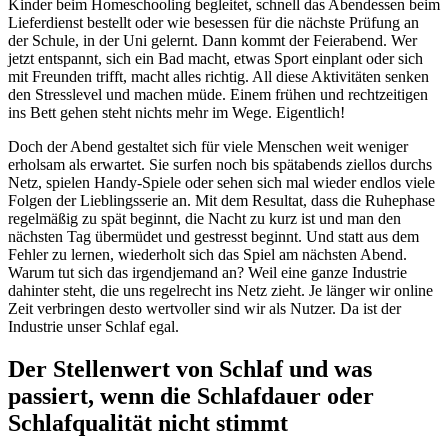
Kinder beim Homeschooling begleitet, schnell das Abendessen beim
Lieferdienst bestellt oder wie besessen für die nächste Prüfung an
der Schule, in der Uni gelernt. Dann kommt der Feierabend. Wer
jetzt entspannt, sich ein Bad macht, etwas Sport einplant oder sich
mit Freunden trifft, macht alles richtig. All diese Aktivitäten senken
den Stresslevel und machen müde. Einem frühen und rechtzeitigen
ins Bett gehen steht nichts mehr im Wege. Eigentlich!
Doch der Abend gestaltet sich für viele Menschen weit weniger
erholsam als erwartet. Sie surfen noch bis spätabends ziellos durchs
Netz, spielen Handy-Spiele oder sehen sich mal wieder endlos viele
Folgen der Lieblingsserie an. Mit dem Resultat, dass die Ruhephase
regelmäßig zu spät beginnt, die Nacht zu kurz ist und man den
nächsten Tag übermüdet und gestresst beginnt. Und statt aus dem
Fehler zu lernen, wiederholt sich das Spiel am nächsten Abend.
Warum tut sich das irgendjemand an? Weil eine ganze Industrie
dahinter steht, die uns regelrecht ins Netz zieht. Je länger wir online
Zeit verbringen desto wertvoller sind wir als Nutzer. Da ist der
Industrie unser Schlaf egal.
Der Stellenwert von Schlaf und was
passiert, wenn die Schlafdauer oder
Schlafqualität nicht stimmt