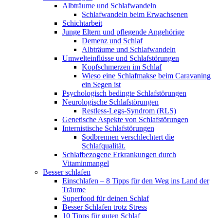
Albträume und Schlafwandeln
Schlafwandeln beim Erwachsenen
Schichtarbeit
Junge Eltern und pflegende Angehörige
Demenz und Schlaf
Albträume und Schlafwandeln
Umwelteinflüsse und Schlafstörungen
Kopfschmerzen im Schlaf
Wieso eine Schlafmakse beim Caravaning
ein Segen ist
Psychologisch bedingte Schlafstörungen
Neurologische Schlafstörungen
Restless-Legs-Syndrom (RLS)
Genetische Aspekte von Schlafstörungen
Internistische Schlafstörungen
Sodbrennen verschlechtert die
Schlafqualität.
Schlafbezogene Erkrankungen durch
Vitaminmangel
Besser schlafen
Einschlafen – 8 Tipps für den Weg ins Land der
Träume
Superfood für deinen Schlaf
Besser Schlafen trotz Stress
10 Tipps für guten Schlaf