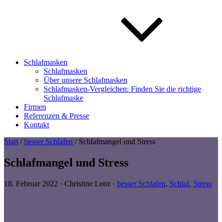
Schlafmasken
Schlafmasken
Über unsere Schlafmasken
Schlafmasken-Vergleichen: Finden Sie die richtige
Schlafmaske
Firmen
Referenzen & Presse
Kontakt
Start
/
besser Schlafen
/ Schlafmangel und Stress
Schlafmangel und Stress
18. Februar 2022
·
Christine Lenz
·
besser Schlafen
,
Schlaf
,
Stress