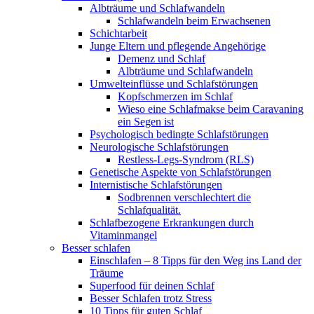
Albträume und Schlafwandeln
Schlafwandeln beim Erwachsenen
Schichtarbeit
Junge Eltern und pflegende Angehörige
Demenz und Schlaf
Albträume und Schlafwandeln
Umwelteinflüsse und Schlafstörungen
Kopfschmerzen im Schlaf
Wieso eine Schlafmakse beim Caravaning
ein Segen ist
Psychologisch bedingte Schlafstörungen
Neurologische Schlafstörungen
Restless-Legs-Syndrom (RLS)
Genetische Aspekte von Schlafstörungen
Internistische Schlafstörungen
Sodbrennen verschlechtert die
Schlafqualität.
Schlafbezogene Erkrankungen durch
Vitaminmangel
Besser schlafen
Einschlafen – 8 Tipps für den Weg ins Land der
Träume
Superfood für deinen Schlaf
Besser Schlafen trotz Stress
10 Tipps für guten Schlaf