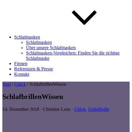
Schlafmasken
Schlafmasken
Über unsere Schlafmasken
Schlafmasken-Vergleichen: Finden Sie die richtige
Schlafmaske
Firmen
Referenzen & Presse
Kontakt
Start
/
Glück
/ SchlafbrillenWissen
SchlafbrillenWissen
14. Dezember 2018
·
Christine Lenz
·
Glück
,
Schlafbrille