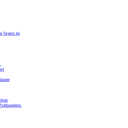
n Segen ist
.
el
Träume
afene
Zeitbugdget.