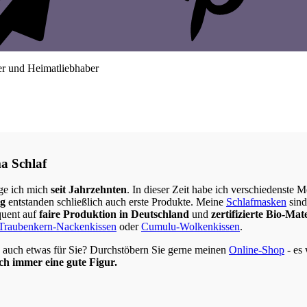
er und Heimatliebhaber
a Schlaf
ge ich mich
seit Jahrzehnten
. In dieser Zeit habe ich verschiedenste
ng
entstanden schließlich auch erste Produkte. Meine
Schlafmasken
sin
quent auf
faire Produktion in Deutschland
und
zertifizierte Bio-Mat
Traubenkern-Nackenkissen
oder
Cumulu-Wolkenkissen
.
ja auch etwas für Sie? Durchstöbern Sie gerne meinen
Online-Shop
- es
h immer eine gute Figur.