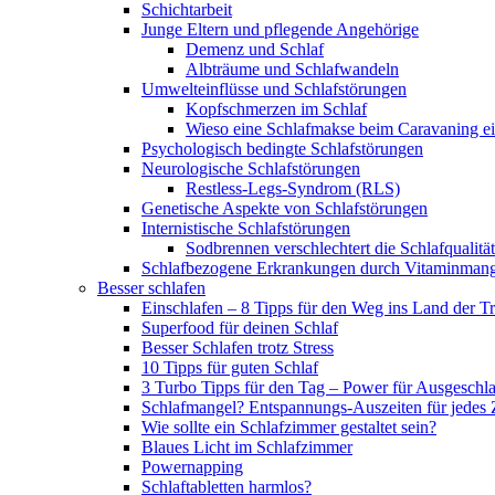
Schichtarbeit
Junge Eltern und pflegende Angehörige
Demenz und Schlaf
Albträume und Schlafwandeln
Umwelteinflüsse und Schlafstörungen
Kopfschmerzen im Schlaf
Wieso eine Schlafmakse beim Caravaning ei
Psychologisch bedingte Schlafstörungen
Neurologische Schlafstörungen
Restless-Legs-Syndrom (RLS)
Genetische Aspekte von Schlafstörungen
Internistische Schlafstörungen
Sodbrennen verschlechtert die Schlafqualität
Schlafbezogene Erkrankungen durch Vitaminmang
Besser schlafen
Einschlafen – 8 Tipps für den Weg ins Land der 
Superfood für deinen Schlaf
Besser Schlafen trotz Stress
10 Tipps für guten Schlaf
3 Turbo Tipps für den Tag – Power für Ausgeschl
Schlafmangel? Entspannungs-Auszeiten für jedes 
Wie sollte ein Schlafzimmer gestaltet sein?
Blaues Licht im Schlafzimmer
Powernapping
Schlaftabletten harmlos?