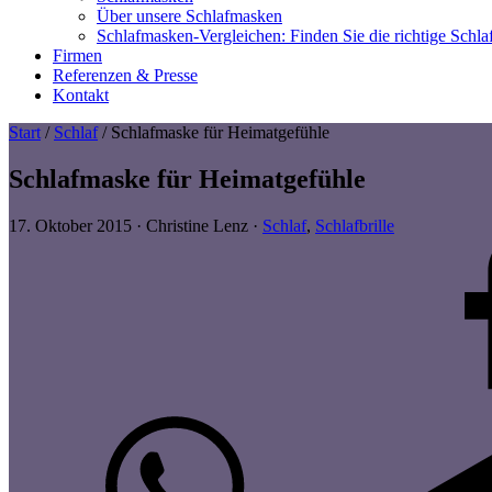
Über unsere Schlafmasken
Schlafmasken-Vergleichen: Finden Sie die richtige Schl
Firmen
Referenzen & Presse
Kontakt
Start
/
Schlaf
/ Schlafmaske für Heimatgefühle
Schlafmaske für Heimatgefühle
17. Oktober 2015
·
Christine Lenz
·
Schlaf
,
Schlafbrille