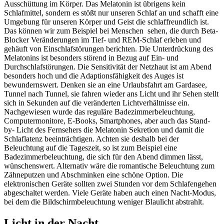
Ausschüttung im Körper. Das Melatonin ist übrigens kein
Schlafmittel, sondern es stößt nur unseren Schlaf an und schafft eine
Umgebung für unseren Körper und Geist die schlaffreundlich ist.
Das können wir zum Beispiel bei Menschen sehen, die durch Beta-
Blocker Veränderungen im Tief- und REM-Schlaf erleben und
gehäuft von Einschlafstörungen berichten. Die Unterdrückung des
Melatonins ist besonders störend in Bezug auf Ein- und
Durchschlafstörungen. Die Sensitivität der Netzhaut ist am Abend
besonders hoch und die Adaptionsfähigkeit des Auges ist
bewundernswert. Denken sie an eine Urlaubsfahrt am Gardasee,
Tunnel nach Tunnel, sie fahren wieder ans Licht und ihr Sehen stellt
sich in Sekunden auf die veränderten Lichtverhältnisse ein.
Nachgewiesen wurde das reguläre Badezimmerbeleuchtung,
Computermonitore, E-Books, Smartphones, aber auch das Stand-
by- Licht des Fernsehers die Melatonin Sekretion und damit die
Schlaflatenz beeinträchtigen. Achten sie deshalb bei der
Beleuchtung auf die Tageszeit, so ist zum Beispiel eine
Badezimmerbeleuchtung, die sich für den Abend dimmen lässt,
wünschenswert. Alternativ wäre die romantische Beleuchtung zum
Zähneputzen und Abschminken eine schöne Option. Die
elektronischen Geräte sollten zwei Stunden vor dem Schlafengehen
abgeschaltet werden. Viele Geräte haben auch einen Nacht-Modus,
bei dem die Bildschirmbeleuchtung weniger Blaulicht abstrahlt.
Licht in der Nacht