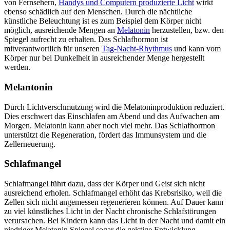
von Fernsehern,
Handys und Computern produzierte Licht
wirkt
ebenso schädlich auf den Menschen. Durch die nächtliche
künstliche Beleuchtung ist es zum Beispiel dem Körper nicht
möglich, ausreichende Mengen an
Melatonin
herzustellen, bzw. den
Spiegel aufrecht zu erhalten. Das Schlafhormon ist
mitverantwortlich für unseren
Tag-Nacht-Rhythmus
und kann vom
Körper nur bei Dunkelheit in ausreichender Menge hergestellt
werden.
Melantonin
Durch Lichtverschmutzung wird die Melatoninproduktion reduziert.
Dies erschwert das Einschlafen am Abend und das Aufwachen am
Morgen. Melatonin kann aber noch viel mehr. Das Schlafhormon
unterstützt die Regeneration, fördert das Immunsystem und die
Zellerneuerung.
Schlafmangel
Schlafmangel führt dazu, dass der Körper und Geist sich nicht
ausreichend erholen. Schlafmangel erhöht das Krebsrisiko, weil die
Zellen sich nicht angemessen regenerieren können. Auf Dauer kann
zu viel künstliches Licht in der Nacht chronische Schlafstörungen
verursachen. Bei Kindern kann das Licht in der Nacht und damit ein
niedriger Melatonin Spiegel sogar die geistige Entwicklung