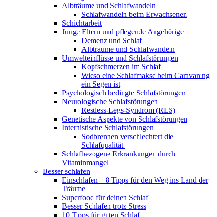
Albträume und Schlafwandeln
Schlafwandeln beim Erwachsenen
Schichtarbeit
Junge Eltern und pflegende Angehörige
Demenz und Schlaf
Albträume und Schlafwandeln
Umwelteinflüsse und Schlafstörungen
Kopfschmerzen im Schlaf
Wieso eine Schlafmakse beim Caravaning
ein Segen ist
Psychologisch bedingte Schlafstörungen
Neurologische Schlafstörungen
Restless-Legs-Syndrom (RLS)
Genetische Aspekte von Schlafstörungen
Internistische Schlafstörungen
Sodbrennen verschlechtert die
Schlafqualität.
Schlafbezogene Erkrankungen durch
Vitaminmangel
Besser schlafen
Einschlafen – 8 Tipps für den Weg ins Land der
Träume
Superfood für deinen Schlaf
Besser Schlafen trotz Stress
10 Tipps für guten Schlaf