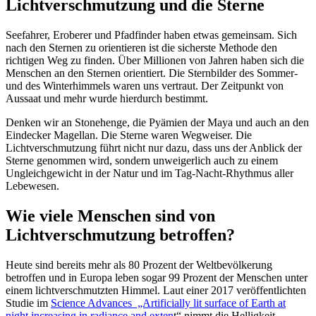
Lichtverschmutzung und die Sterne
Seefahrer, Eroberer und Pfadfinder haben etwas gemeinsam. Sich
nach den Sternen zu orientieren ist die sicherste Methode den
richtigen Weg zu finden. Über Millionen von Jahren haben sich die
Menschen an den Sternen orientiert. Die Sternbilder des Sommer-
und des Winterhimmels waren uns vertraut. Der Zeitpunkt von
Aussaat und mehr wurde hierdurch bestimmt.
Denken wir an Stonehenge, die Pyämien der Maya und auch an den
Eindecker Magellan. Die Sterne waren Wegweiser. Die
Lichtverschmutzung führt nicht nur dazu, dass uns der Anblick der
Sterne genommen wird, sondern unweigerlich auch zu einem
Ungleichgewicht in der Natur und im Tag-Nacht-Rhythmus aller
Lebewesen.
Wie viele Menschen sind von
Lichtverschmutzung betroffen?
Heute sind bereits mehr als 80 Prozent der Weltbevölkerung
betroffen und in Europa leben sogar 99 Prozent der Menschen unter
einem lichtverschmutzten Himmel. Laut einer 2017 veröffentlichten
Studie im
Science Advances „Artificially lit surface of Earth at
night increasing in radiance and exten
t“ nimmt die Helligkeit