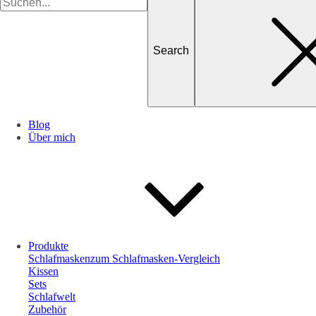
for
Blog
Über mich
Produkte
Schlafmasken
zum Schlafmasken-Vergleich
Kissen
Sets
Schlafwelt
Zubehör