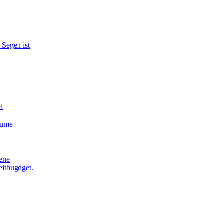
 Segen ist
l
äume
ene
eitbugdget.