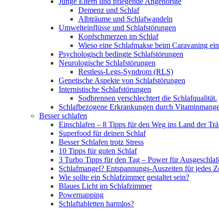
Junge Eltern und pflegende Angehörige
Demenz und Schlaf
Albträume und Schlafwandeln
Umwelteinflüsse und Schlafstörungen
Kopfschmerzen im Schlaf
Wieso eine Schlafmakse beim Caravaning ein
Psychologisch bedingte Schlafstörungen
Neurologische Schlafstörungen
Restless-Legs-Syndrom (RLS)
Genetische Aspekte von Schlafstörungen
Internistische Schlafstörungen
Sodbrennen verschlechtert die Schlafqualität.
Schlafbezogene Erkrankungen durch Vitaminmange
Besser schlafen
Einschlafen – 8 Tipps für den Weg ins Land der Tr
Superfood für deinen Schlaf
Besser Schlafen trotz Stress
10 Tipps für guten Schlaf
3 Turbo Tipps für den Tag – Power für Ausgeschlaf
Schlafmangel? Entspannungs-Auszeiten für jedes Z
Wie sollte ein Schlafzimmer gestaltet sein?
Blaues Licht im Schlafzimmer
Powernapping
Schlaftabletten harmlos?