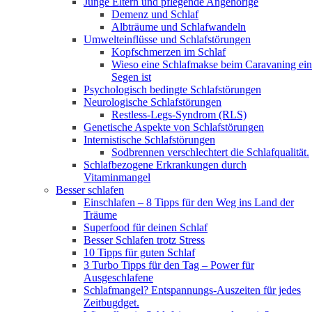
Junge Eltern und pflegende Angehörige
Demenz und Schlaf
Albträume und Schlafwandeln
Umwelteinflüsse und Schlafstörungen
Kopfschmerzen im Schlaf
Wieso eine Schlafmakse beim Caravaning ein
Segen ist
Psychologisch bedingte Schlafstörungen
Neurologische Schlafstörungen
Restless-Legs-Syndrom (RLS)
Genetische Aspekte von Schlafstörungen
Internistische Schlafstörungen
Sodbrennen verschlechtert die Schlafqualität.
Schlafbezogene Erkrankungen durch
Vitaminmangel
Besser schlafen
Einschlafen – 8 Tipps für den Weg ins Land der
Träume
Superfood für deinen Schlaf
Besser Schlafen trotz Stress
10 Tipps für guten Schlaf
3 Turbo Tipps für den Tag – Power für
Ausgeschlafene
Schlafmangel? Entspannungs-Auszeiten für jedes
Zeitbugdget.