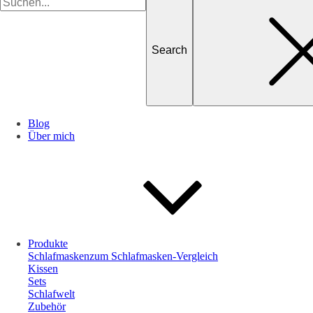
for
Blog
Über mich
Produkte
Schlafmasken
zum Schlafmasken-Vergleich
Kissen
Sets
Schlafwelt
Zubehör