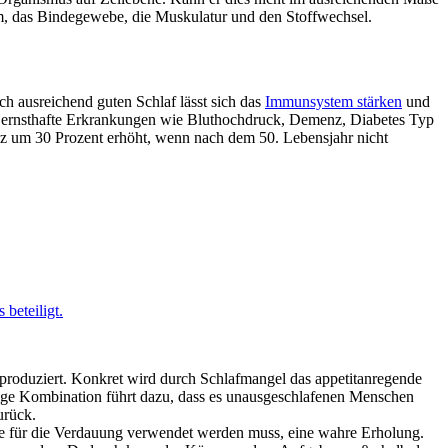
tem, das Bindegewebe, die Muskulatur und den Stoffwechsel.
h ausreichend guten Schlaf lässt sich das
Immunsystem stärken
und
ür ernsthafte Erkrankungen wie Bluthochdruck, Demenz, Diabetes Typ
enz um 30 Prozent erhöht, wenn nach dem 50. Lebensjahr nicht
 beteiligt.
produziert. Konkret wird durch Schlafmangel das appetitanregende
tige Kombination führt dazu, dass es unausgeschlafenen Menschen
urück.
rgie für die Verdauung verwendet werden muss, eine wahre Erholung.