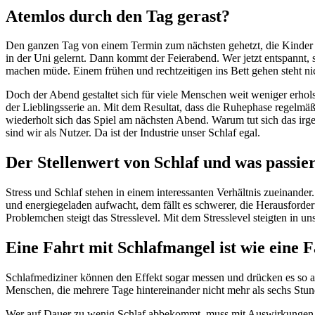
Atemlos durch den Tag gerast?
Den ganzen Tag von einem Termin zum nächsten gehetzt, die Kinder be
in der Uni gelernt. Dann kommt der Feierabend. Wer jetzt entspannt, si
machen müde. Einem frühen und rechtzeitigen ins Bett gehen steht ni
Doch der Abend gestaltet sich für viele Menschen weit weniger erhols
der Lieblingsserie an. Mit dem Resultat, dass die Ruhephase regelmäß
wiederholt sich das Spiel am nächsten Abend. Warum tut sich das irgen
sind wir als Nutzer. Da ist der Industrie unser Schlaf egal.
Der Stellenwert von Schlaf und was passier
Stress und Schlaf stehen in einem interessanten Verhältnis zueinander. 
und energiegeladen aufwacht, dem fällt es schwerer, die Herausforde
Problemchen steigt das Stresslevel. Mit dem Stresslevel steigten in 
Eine Fahrt mit Schlafmangel ist wie eine F
Schlafmediziner können den Effekt sogar messen und drücken es so au
Menschen, die mehrere Tage hintereinander nicht mehr als sechs Stund
Wer auf Dauer zu wenig Schlaf abbekommt, muss mit Auswirkungen au