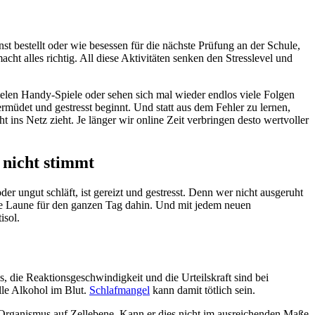
 bestellt oder wie besessen für die nächste Prüfung an der Schule,
cht alles richtig. All diese Aktivitäten senken den Stresslevel und
pielen Handy-Spiele oder sehen sich mal wieder endlos viele Folgen
rmüdet und gestresst beginnt. Und statt aus dem Fehler zu lernen,
 ins Netz zieht. Je länger wir online Zeit verbringen desto wertvoller
 nicht stimmt
der ungut schläft, ist gereizt und gestresst. Denn wer nicht ausgeruht
 die Laune für den ganzen Tag dahin. Und mit jedem neuen
isol.
 die Reaktionsgeschwindigkeit und die Urteilskraft sind bei
lle Alkohol im Blut.
Schlafmangel
kann damit tötlich sein.
Organismus auf Zellebene. Kann er dies nicht im ausreichenden Maße