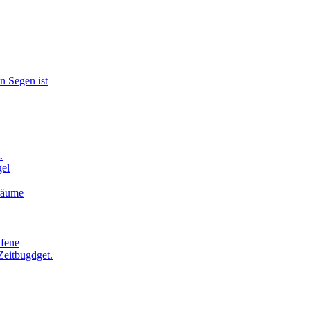
n Segen ist
.
el
Träume
afene
Zeitbugdget.