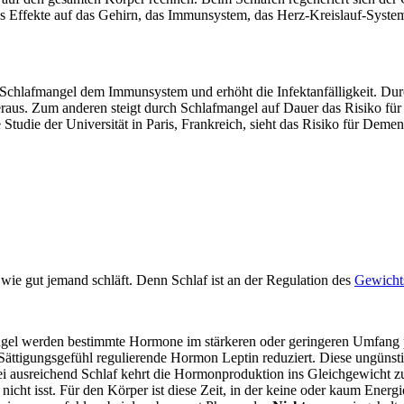
t das Effekte auf das Gehirn, das Immunsystem, das Herz-Kreislauf-Sys
 Schlafmangel dem Immunsystem und erhöht die Infektanfälligkeit. Durc
eraus. Zum anderen steigt durch Schlafmangel auf Dauer das Risiko f
Studie der Universität in Paris, Frankreich, sieht das Risiko für Dem
wie gut jemand schläft. Denn Schlaf ist an der Regulation des
Gewichts
angel werden bestimmte Hormone im stärkeren oder geringeren Umfang 
s Sättigungsgefühl regulierende Hormon Leptin reduziert. Diese ungüns
 Bei ausreichend Schlaf kehrt die Hormonproduktion ins Gleichgewicht z
 nicht isst. Für den Körper ist diese Zeit, in der keine oder kaum Ene