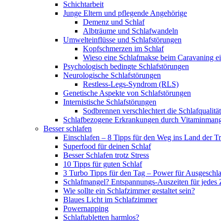
Schichtarbeit
Junge Eltern und pflegende Angehörige
Demenz und Schlaf
Albträume und Schlafwandeln
Umwelteinflüsse und Schlafstörungen
Kopfschmerzen im Schlaf
Wieso eine Schlafmakse beim Caravaning ei
Psychologisch bedingte Schlafstörungen
Neurologische Schlafstörungen
Restless-Legs-Syndrom (RLS)
Genetische Aspekte von Schlafstörungen
Internistische Schlafstörungen
Sodbrennen verschlechtert die Schlafqualität
Schlafbezogene Erkrankungen durch Vitaminmang
Besser schlafen
Einschlafen – 8 Tipps für den Weg ins Land der 
Superfood für deinen Schlaf
Besser Schlafen trotz Stress
10 Tipps für guten Schlaf
3 Turbo Tipps für den Tag – Power für Ausgeschl
Schlafmangel? Entspannungs-Auszeiten für jedes 
Wie sollte ein Schlafzimmer gestaltet sein?
Blaues Licht im Schlafzimmer
Powernapping
Schlaftabletten harmlos?