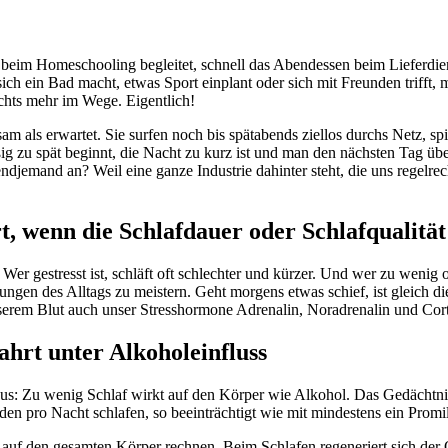
im Homeschooling begleitet, schnell das Abendessen beim Lieferdienst
ch ein Bad macht, etwas Sport einplant oder sich mit Freunden trifft, ma
chts mehr im Wege. Eigentlich!
am als erwartet. Sie surfen noch bis spätabends ziellos durchs Netz, s
ig zu spät beginnt, die Nacht zu kurz ist und man den nächsten Tag übe
djemand an? Weil eine ganze Industrie dahinter steht, die uns regelrecht
t, wenn die Schlafdauer oder Schlafqualität
Wer gestresst ist, schläft oft schlechter und kürzer. Und wer zu wenig o
rungen des Alltags zu meistern. Geht morgens etwas schief, ist gleich
unserem Blut auch unser Stresshormone Adrenalin, Noradrenalin und Cort
ahrt unter Alkoholeinfluss
s: Zu wenig Schlaf wirkt auf den Körper wie Alkohol. Das Gedächtnis,
en pro Nacht schlafen, so beeinträchtigt wie mit mindestens ein Promi
f den gesamten Körper rechnen. Beim Schlafen regeneriert sich der 