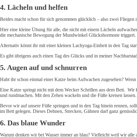
4. Lächeln und helfen
Beides macht schon für sich genommen glücklich – also zwei Fliegen mi
Hier eine kleine Übung für alle, die nicht mit einem Lächeln aufwachen
die mechanische Bewegung der Mundwinkel Glückshormone triggert. Und
Alternativ könnt ihr mit einer kleinen Lachyoga-Einheit in den Tag st
Es gibt übrigens auch einen Tag des Glücks und in meiner Nachbarstad
5. Augen auf und schnurren
Habt ihr schon einmal einer Katze beim Aufwachen zugesehen? Wenn s
Eine Katze springt nicht mit dem Wecker Schrillen aus dem Bett. Wir
und rundmachen. Mit den Zehen wackeln und die Füße kreisen lassen.
Bevor wir auf unsere Füße springen und in den Tag hinein rennen, sol
im Bett gelegen. Dieses Dehnen, Strecken, Gähnen darf ganz genüsslic
6. Das blaue Wunder
Warum denken wir bei Wasser immer an blau? Vielleicht weil wir alle 