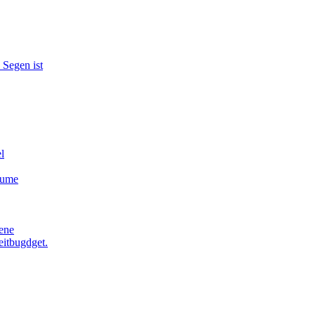
 Segen ist
l
äume
ene
eitbugdget.