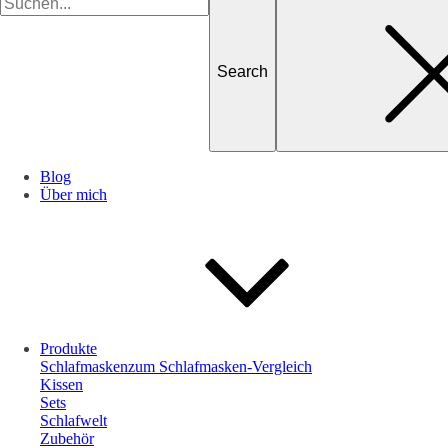
for
Blog
Über mich
Produkte
Schlafmasken
zum Schlafmasken-Vergleich
Kissen
Sets
Schlafwelt
Zubehör