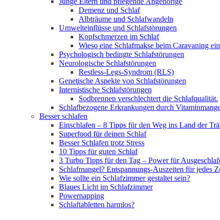
Junge Eltern und pflegende Angehörige
Demenz und Schlaf
Albträume und Schlafwandeln
Umwelteinflüsse und Schlafstörungen
Kopfschmerzen im Schlaf
Wieso eine Schlafmakse beim Caravaning ein
Psychologisch bedingte Schlafstörungen
Neurologische Schlafstörungen
Restless-Legs-Syndrom (RLS)
Genetische Aspekte von Schlafstörungen
Internistische Schlafstörungen
Sodbrennen verschlechtert die Schlafqualität.
Schlafbezogene Erkrankungen durch Vitaminmange
Besser schlafen
Einschlafen – 8 Tipps für den Weg ins Land der Tr
Superfood für deinen Schlaf
Besser Schlafen trotz Stress
10 Tipps für guten Schlaf
3 Turbo Tipps für den Tag – Power für Ausgeschlaf
Schlafmangel? Entspannungs-Auszeiten für jedes Z
Wie sollte ein Schlafzimmer gestaltet sein?
Blaues Licht im Schlafzimmer
Powernapping
Schlaftabletten harmlos?