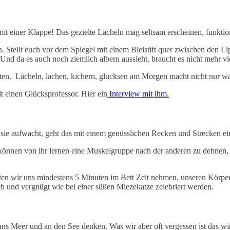
t einer Klappe! Das gezielte Lächeln mag seltsam erscheinen, funktion
. Stellt euch vor dem Spiegel mit einem Bleistift quer zwischen den Li
 da es auch noch ziemlich albern aussieht, braucht es nicht mehr vie
arten. Lächeln, lachen, kichern, glucksen am Morgen macht nicht nur wa
t einen Glücksprofessor. Hier ein
Interview mit ihm.
ie aufwacht, geht das mit einem genüsslichen Recken und Strecken ei
 können von ihr lernen eine Muskelgruppe nach der anderen zu dehnen
lten wir uns mindestens 5 Minuten im Bett Zeit nehmen, unseren Körpe
h und vergnügt wie bei einer süßen Miezekatze zelebriert werden.
ans Meer und an den See denken. Was wir aber oft vergessen ist das wi