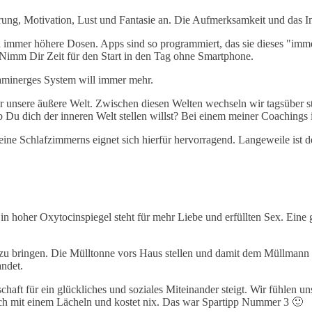
ng, Motivation, Lust und Fantasie an. Die Aufmerksamkeit und das Int
 immer höhere Dosen. Apps sind so programmiert, das sie dieses "imme
. Nimm Dir Zeit für den Start in den Tag ohne Smartphone.
paminerges System will immer mehr.
 unsere äußere Welt. Zwischen diesen Welten wechseln wir tagsüber stä
 ob Du dich der inneren Welt stellen willst? Bei einem meiner Coachings
ne Schlafzimmerns eignet sich hierfür hervorragend. Langeweile ist de
 hoher Oxytocinspiegel steht für mehr Liebe und erfüllten Sex. Eine gu
 zu bringen. Die Mülltonne vors Haus stellen und damit dem Müllman
ndet.
chaft für ein glückliches und soziales Miteinander steigt. Wir fühlen un
auch mit einem Lächeln und kostet nix. Das war Spartipp Nummer 3 🙂