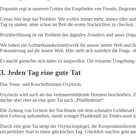
Dopamin regt in unserem Gehirn das Empfinden von Freude, Begeisteru
Genau hier liegt das Problem. Wir wollen immer mehr, immer öfter und
Tag zu starten, ohne schon im Bett die ersten Nachrichten zu checken
Reizüberflutung ist ein Problem des digitalen Zeitalters und unser Do
Wir haben ein Aufmerksamkeitsnetzwerk für unsere innere Welt und für
Fokussierung auf die innere Welt. Hier stellt sich natürlich die Frage,
Es macht garnichts sich dabei zu langweilen. Die reizarme Umgebung ei
3. Jeden Tag eine gute Tat
Das Treue- und Kuschelhormon Oxytocin.
Oxytocin wird auch als das vertrauensbildende Hormon beschrieben. Ein
dachte aber eher an eine gute Tat nach „Pfadfinderart“.
Die Zeitung von Gestern der Nachbarin mit dem schmalen Geldbeutel
dem Gehweg aufzuheben, damit weniger Plastikmüll im Trinkwasser la
Durch eine gute Tat steigt der Oxytocinspiegel, die Kooperationsbereits
ein perfekter Start in einen glücklichen Tag. Glücklich machen geht 