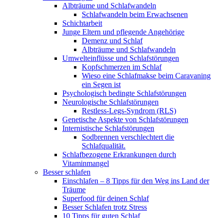
Albträume und Schlafwandeln
Schlafwandeln beim Erwachsenen
Schichtarbeit
Junge Eltern und pflegende Angehörige
Demenz und Schlaf
Albträume und Schlafwandeln
Umwelteinflüsse und Schlafstörungen
Kopfschmerzen im Schlaf
Wieso eine Schlafmakse beim Caravaning
ein Segen ist
Psychologisch bedingte Schlafstörungen
Neurologische Schlafstörungen
Restless-Legs-Syndrom (RLS)
Genetische Aspekte von Schlafstörungen
Internistische Schlafstörungen
Sodbrennen verschlechtert die
Schlafqualität.
Schlafbezogene Erkrankungen durch
Vitaminmangel
Besser schlafen
Einschlafen – 8 Tipps für den Weg ins Land der
Träume
Superfood für deinen Schlaf
Besser Schlafen trotz Stress
10 Tipps für guten Schlaf