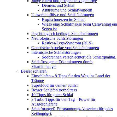
Junge Eltern und pflegende Angehörige
Demenz und Schlaf
Albträume und Schlafwandeln
Umwelteinflüsse und Schlafstörungen
Kopfschmerzen im Schlaf
Wieso eine Schlafmakse beim Caravaning ein
Segen ist
Psychologisch bedingte Schlafstörungen
Neurologische Schlafstörungen
Restless-Legs-Syndrom (RLS)
Genetische Aspekte von Schlafstörungen
Internistische Schlafstörungen
Sodbrennen verschlechtert die Schlafqualität.
Schlafbezogene Erkrankungen durch
Vitaminmangel
Besser schlafen
Einschlafen – 8 Tipps für den Weg ins Land der
Träume
Superfood für deinen Schlaf
Besser Schlafen trotz Stress
10 Tipps für guten Schlaf
3 Turbo Tipps für den Tag – Power für
Ausgeschlafene
Schlafmangel? Entspannungs-Auszeiten für jedes
Zeitbugdget.