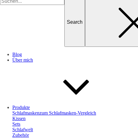
for
Blog
Über mich
Produkte
Schlafmasken
zum Schlafmasken-Vergleich
Kissen
Sets
Schlafwelt
Zubehör