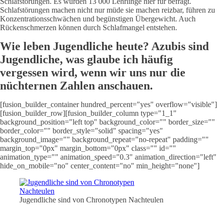
Schlafstörungen. Es wurden 13 000 Lehrlinge hier für befragt.
Schlafstörungen machen nicht nur müde sie machen reizbar, führen zu
Konzentrationsschwächen und begünstigen Übergewicht. Auch
Rückenschmerzen können durch Schlafmangel entstehen.
Wie leben Jugendliche heute? Azubis sind
Jugendliche, was glaube ich häufig
vergessen wird, wenn wir uns nur die
nüchternen Zahlen anschauen.
[fusion_builder_container hundred_percent="yes" overflow="visible"]
[fusion_builder_row][fusion_builder_column type="1_1"
background_position="left top" background_color="" border_size=""
border_color="" border_style="solid" spacing="yes"
background_image="" background_repeat="no-repeat" padding=""
margin_top="0px" margin_bottom="0px" class="" id=""
animation_type="" animation_speed="0.3" animation_direction="left"
hide_on_mobile="no" center_content="no" min_height="none"]
Jugendliche sind von Chronotypen Nachteulen