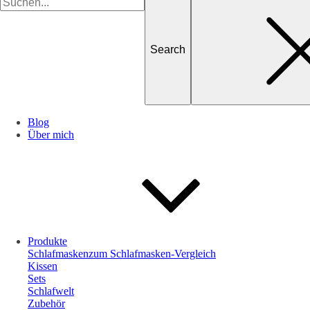
for
Blog
Über mich
Produkte
Schlafmasken
zum Schlafmasken-Vergleich
Kissen
Sets
Schlafwelt
Zubehör