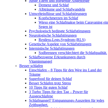
Junge Eltern und pflegende Angehörige
Demenz und Schlaf
Albträume und Schlafwandeln
Umwelteinflüsse und Schlafstörungen
Kopfschmerzen im Schlaf
Wieso eine Schlafmakse beim Caravaning ein
Segen ist
Psychologisch bedingte Schlafstörungen
Neurologische Schlafstörungen
Restless-Legs-Syndrom (RLS)
Genetische Aspekte von Schlafstörungen
Internistische Schlafstörungen
Sodbrennen verschlechtert die Schlafqualität.
Schlafbezogene Erkrankungen durch
Vitaminmangel
Besser schlafen
Einschlafen – 8 Tipps für den Weg ins Land der
Träume
Superfood für deinen Schlaf
Besser Schlafen trotz Stress
10 Tipps für guten Schlaf
3 Turbo Tipps für den Tag – Power für
Ausgeschlafene
Schlafmangel? Entspannungs-Auszeiten für jedes
Zeitbugdget.