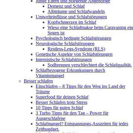
Junge Eltern und pflegende Angehörige
Demenz und Schlaf
Albträume und Schlafwandeln
Umwelteinflüsse und Schlafstörungen
Kopfschmerzen im Schlaf
Wieso eine Schlafmakse beim Caravaning ein
Segen ist
Psychologisch bedingte Schlafstörungen
Neurologische Schlafstörungen
Restless-Legs-Syndrom (RLS)
Genetische Aspekte von Schlafstörungen
Internistische Schlafstörungen
Sodbrennen verschlechtert die Schlafqualität.
Schlafbezogene Erkrankungen durch
Vitaminmangel
Besser schlafen
Einschlafen – 8 Tipps für den Weg ins Land der
Träume
Superfood für deinen Schlaf
Besser Schlafen trotz Stress
10 Tipps für guten Schlaf
3 Turbo Tipps für den Tag – Power für
Ausgeschlafene
Schlafmangel? Entspannungs-Auszeiten für jedes
Zeitbugdget.