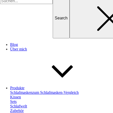
for
Blog
Über mich
Produkte
Schlafmasken
zum Schlafmasken-Vergleich
Kissen
Sets
Schlafwelt
Zubehör