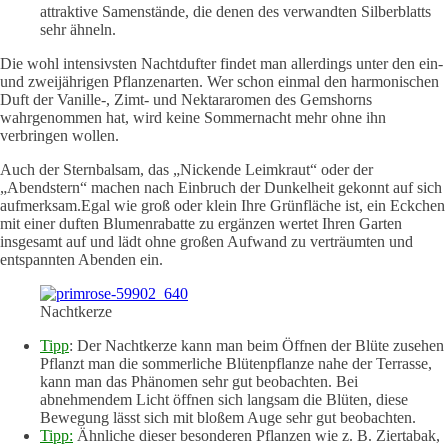
attraktive Samenstände, die denen des verwandten Silberblatts
sehr ähneln.
Die wohl intensivsten Nachtdufter findet man allerdings unter den ein-
und zweijährigen Pflanzenarten. Wer schon einmal den harmonischen
Duft der Vanille-, Zimt- und Nektararomen des Gemshorns
wahrgenommen hat, wird keine Sommernacht mehr ohne ihn
verbringen wollen.
Auch der Sternbalsam, das „Nickende Leimkraut“ oder der
„Abendstern“ machen nach Einbruch der Dunkelheit gekonnt auf sich
aufmerksam.Egal wie groß oder klein Ihre Grünfläche ist, ein Eckchen
mit einer duften Blumenrabatte zu ergänzen wertet Ihren Garten
insgesamt auf und lädt ohne großen Aufwand zu verträumten und
entspannten Abenden ein.
Nachtkerze
Tipp
: Der Nachtkerze kann man beim Öffnen der Blüte zusehen
Pflanzt man die sommerliche Blütenpflanze nahe der Terrasse,
kann man das Phänomen sehr gut beobachten. Bei
abnehmendem Licht öffnen sich langsam die Blüten, diese
Bewegung lässt sich mit bloßem Auge sehr gut beobachten.
Tipp:
Ähnliche dieser besonderen Pflanzen wie z. B. Ziertabak,