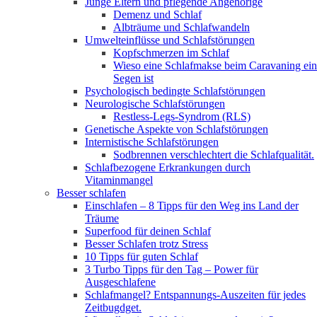
Junge Eltern und pflegende Angehörige
Demenz und Schlaf
Albträume und Schlafwandeln
Umwelteinflüsse und Schlafstörungen
Kopfschmerzen im Schlaf
Wieso eine Schlafmakse beim Caravaning ein
Segen ist
Psychologisch bedingte Schlafstörungen
Neurologische Schlafstörungen
Restless-Legs-Syndrom (RLS)
Genetische Aspekte von Schlafstörungen
Internistische Schlafstörungen
Sodbrennen verschlechtert die Schlafqualität.
Schlafbezogene Erkrankungen durch
Vitaminmangel
Besser schlafen
Einschlafen – 8 Tipps für den Weg ins Land der
Träume
Superfood für deinen Schlaf
Besser Schlafen trotz Stress
10 Tipps für guten Schlaf
3 Turbo Tipps für den Tag – Power für
Ausgeschlafene
Schlafmangel? Entspannungs-Auszeiten für jedes
Zeitbugdget.