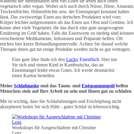
während der Menstruation sehr viel Eisen sie leben auch öfters
vegetarisch oder vegan. Wobei sich auch durch Nüsse, Hirse, Amarant,
Trockenfrüchte, Hülsenfrüchte usw. der Eisenspiegel konstant halten
lässt. Das zweiwertige Eisen aus tierischen Produkten wird vom
Körper leichter aufgenommen als das Eisen aus Obst und Gemüse. Ich
kenne aber viele Vegetarier, die das durch eine gute ausgewogene
Ernährung im Griff haben. Falls die Eisenwerte zu niedrig sind können
verschiedene Medikamente, Infusionen und Präparate helfen. Oft
reichen hier kurze Behandlungsintervalle. Achten Sie darauf welche
Therapie ihnen gut tut einige Produkte werden nicht so gut vertragen.
Eine gute Idee finde ich den
Lucky
Eisenfisch
. Hier tun
Sie sich und einem Kind in Kambodscha, das an
Eisenmangel leidet etwas Gutes. Ich werde demnächst
einen Karton bestellen.
Meine
Schlafmaske
und das Taum- und
Entspannungsöl
helfen
Menschen stolz auf Ihre Arbeit zu sein und Ihnen gut zu schlafen
.
Mir ist wichtig, dass Sie Schlafstörungen und Erschöpfung nicht
akzeptieren holen Sie sich Hilfe - guter Schlaf ist lebenswichtig.
Workshops für Ausgeschlafene mit Christine
Lenz