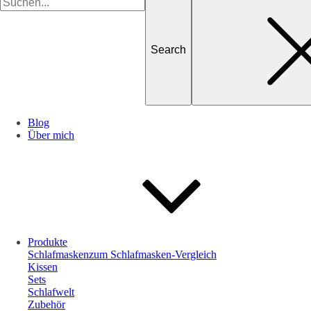
for
Blog
Über mich
Produkte
Schlafmasken
zum Schlafmasken-Vergleich
Kissen
Sets
Schlafwelt
Zubehör