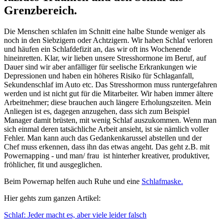
Grenzbereich.
Die Menschen schlafen im Schnitt eine halbe Stunde weniger als
noch in den Siebzigern oder Achtzigern. Wir haben Schlaf verloren
und häufen ein Schlafdefizit an, das wir oft ins Wochenende
hineinretten. Klar, wir lieben unsere Stresshormone im Beruf, auf
Dauer sind wir aber anfälliger für seelische Erkrankungen wie
Depressionen und haben ein höheres Risiko für Schlaganfall,
Sekundenschlaf im Auto etc. Das Stresshormon muss runtergefahren
werden und ist nicht gut für die Mitarbeiter. Wir haben immer ältere
Arbeitnehmer; diese brauchen auch längere Erholungszeiten. Mein
Anliegen ist es, dagegen anzugehen, dass sich zum Beispiel
Manager damit brüsten, mit wenig Schlaf auszukommen. Wenn man
sich einmal deren tatsächliche Arbeit ansieht, ist sie nämlich voller
Fehler. Man kann auch das Gedankenkarussel abstellen und der
Chef muss erkennen, dass ihn das etwas angeht. Das geht z.B. mit
Powernapping - und man/ frau ist hinterher kreativer, produktiver,
fröhlicher, fit und ausgeglichen.
Beim Powernap helfen auch Ruhe und eine
Schlafmaske.
Hier gehts zum ganzen Artikel:
Schlaf: Jeder macht es, aber viele leider falsch