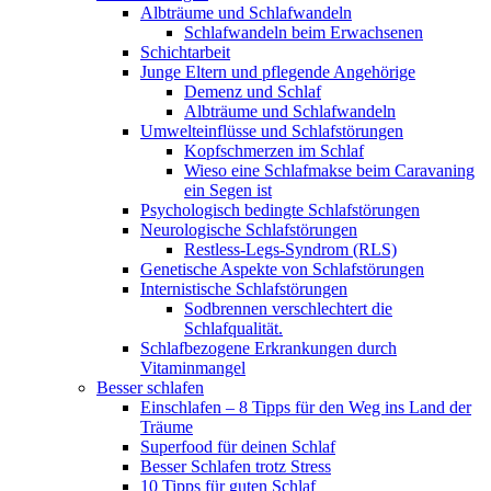
Albträume und Schlafwandeln
Schlafwandeln beim Erwachsenen
Schichtarbeit
Junge Eltern und pflegende Angehörige
Demenz und Schlaf
Albträume und Schlafwandeln
Umwelteinflüsse und Schlafstörungen
Kopfschmerzen im Schlaf
Wieso eine Schlafmakse beim Caravaning
ein Segen ist
Psychologisch bedingte Schlafstörungen
Neurologische Schlafstörungen
Restless-Legs-Syndrom (RLS)
Genetische Aspekte von Schlafstörungen
Internistische Schlafstörungen
Sodbrennen verschlechtert die
Schlafqualität.
Schlafbezogene Erkrankungen durch
Vitaminmangel
Besser schlafen
Einschlafen – 8 Tipps für den Weg ins Land der
Träume
Superfood für deinen Schlaf
Besser Schlafen trotz Stress
10 Tipps für guten Schlaf