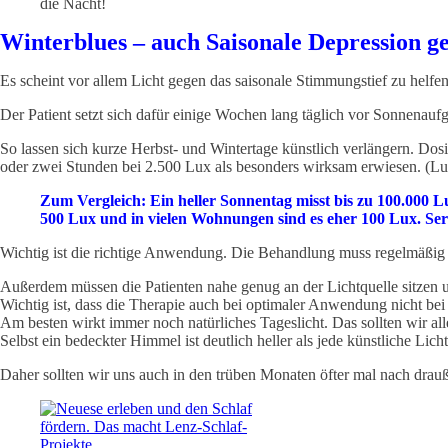
die Nacht!
Winterblues – auch Saisonale Depression g
Es scheint vor allem Licht gegen das saisonale Stimmungstief zu helfen
Der Patient setzt sich dafür einige Wochen lang täglich vor Sonnenauf
So lassen sich kurze Herbst- und Wintertage künstlich verlängern. Dos
oder zwei Stunden bei 2.500 Lux als besonders wirksam erwiesen. (Lux h
Zum Vergleich: Ein heller Sonnentag misst bis zu 100.000 
500 Lux und in vielen Wohnungen sind es eher 100 Lux. Ser
Wichtig ist die richtige Anwendung. Die Behandlung muss regelmäßig 
Außerdem müssen die Patienten nahe genug an der Lichtquelle sitzen un
Wichtig ist, dass die Therapie auch bei optimaler Anwendung nicht bei 
Am besten wirkt immer noch natürliches Tageslicht. Das sollten wir al
Selbst ein bedeckter Himmel ist deutlich heller als jede künstliche Licht
Daher sollten wir uns auch in den trüben Monaten öfter mal nach drauß