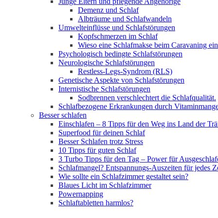
Junge Eltern und pflegende Angehörige
Demenz und Schlaf
Albträume und Schlafwandeln
Umwelteinflüsse und Schlafstörungen
Kopfschmerzen im Schlaf
Wieso eine Schlafmakse beim Caravaning ein
Psychologisch bedingte Schlafstörungen
Neurologische Schlafstörungen
Restless-Legs-Syndrom (RLS)
Genetische Aspekte von Schlafstörungen
Internistische Schlafstörungen
Sodbrennen verschlechtert die Schlafqualität.
Schlafbezogene Erkrankungen durch Vitaminmange
Besser schlafen
Einschlafen – 8 Tipps für den Weg ins Land der Tr
Superfood für deinen Schlaf
Besser Schlafen trotz Stress
10 Tipps für guten Schlaf
3 Turbo Tipps für den Tag – Power für Ausgeschlaf
Schlafmangel? Entspannungs-Auszeiten für jedes Z
Wie sollte ein Schlafzimmer gestaltet sein?
Blaues Licht im Schlafzimmer
Powernapping
Schlaftabletten harmlos?