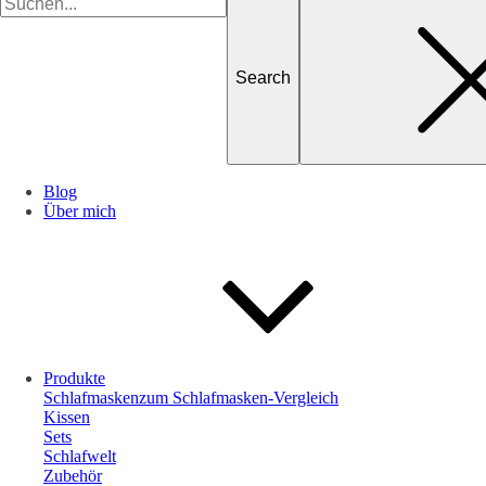
for
Blog
Über mich
Produkte
Schlafmasken
zum Schlafmasken-Vergleich
Kissen
Sets
Schlafwelt
Zubehör