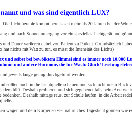
enannt und was sind eigentlich LUX?
. Die Lichttherapie kommt bereits seit mehr als 20 Jahren bei der Wint
gang und nach Sonnenuntergang vor ein spezielles Lichtgerät und gönnt
is und Dauer variieren dabei von Patient zu Patient. Grundsätzlich hab
at nichts mit Watt zu tun, es misst die Intensität des Lichts)
Lux und selbst bei bewölktem Himmel sind es immer noch 10.000 Lu
otonin und andere Hormone, die für Wach/ Glück/ Leistung stehen 
und jeweils lange genug durchgeführt werden.
d sollten auch in die Lichtquelle schauen und sich nicht in ein Buch v
jedem hilft. Deshalb probieren und sich gegebenenfalls beim Arzt weite
le bedenken. Deshalb mittags raus, zur Schule laufen, in die Arbeit ra
quelle.
en wagen und dem Körper so viel natürliches Tageslicht gönnen wie es s