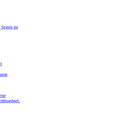
 Segen ist
l
äume
ene
eitbugdget.