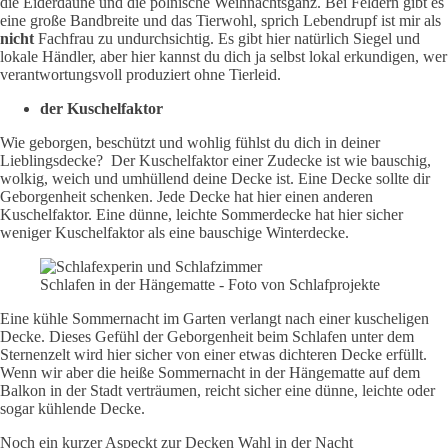
die Eiderdaune und die polnische Weihnachtsganz. Bei Feldern gibt es
eine große Bandbreite und das Tierwohl, sprich Lebendrupf ist mir als
nicht
Fachfrau zu undurchsichtig. Es gibt hier natürlich Siegel und
lokale Händler, aber hier kannst du dich ja selbst lokal erkundigen, wer
verantwortungsvoll produziert ohne Tierleid.
der Kuschelfaktor
Wie geborgen, beschützt und wohlig fühlst du dich in deiner
Lieblingsdecke? Der Kuschelfaktor einer Zudecke ist wie bauschig,
wolkig, weich und umhüllend deine Decke ist. Eine Decke sollte dir
Geborgenheit schenken. Jede Decke hat hier einen anderen
Kuschelfaktor. Eine dünne, leichte Sommerdecke hat hier sicher
weniger Kuschelfaktor als eine bauschige Winterdecke.
Schlafen in der Hängematte - Foto von Schlafprojekte
Eine kühle Sommernacht im Garten verlangt nach einer kuscheligen
Decke. Dieses Gefühl der Geborgenheit beim Schlafen unter dem
Sternenzelt wird hier sicher von einer etwas dichteren Decke erfüllt.
Wenn wir aber die heiße Sommernacht in der Hängematte auf dem
Balkon in der Stadt verträumen, reicht sicher eine dünne, leichte oder
sogar kühlende Decke.
Noch ein kurzer Aspeckt zur Decken Wahl in der Nacht