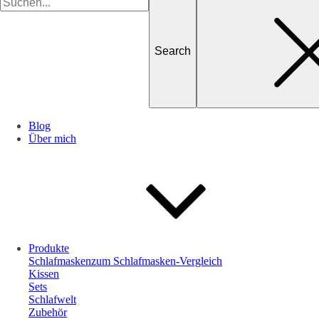
for
Blog
Über mich
Produkte
Schlafmasken
zum Schlafmasken-Vergleich
Kissen
Sets
Schlafwelt
Zubehör