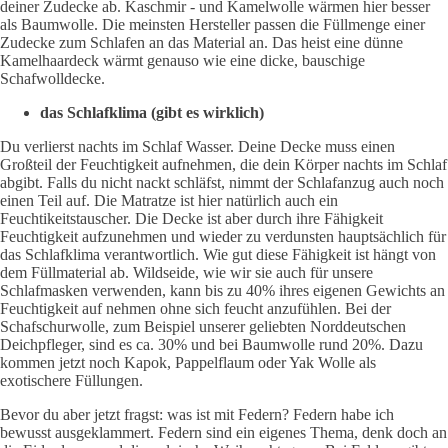
deiner Zudecke ab. Kaschmir - und Kamelwolle wärmen hier besser
als Baumwolle. Die meinsten Hersteller passen die Füllmenge einer
Zudecke zum Schlafen an das Material an. Das heist eine dünne
Kamelhaardeck wärmt genauso wie eine dicke, bauschige
Schafwolldecke.
das Schlafklima (gibt es wirklich)
Du verlierst nachts im Schlaf Wasser. Deine Decke muss einen
Großteil der Feuchtigkeit aufnehmen, die dein Körper nachts im Schlaf
abgibt. Falls du nicht nackt schläfst, nimmt der Schlafanzug auch noch
einen Teil auf. Die Matratze ist hier natürlich auch ein
Feuchtikeitstauscher. Die Decke ist aber durch ihre Fähigkeit
Feuchtigkeit aufzunehmen und wieder zu verdunsten hauptsächlich für
das Schlafklima verantwortlich. Wie gut diese Fähigkeit ist hängt von
dem Füllmaterial ab. Wildseide, wie wir sie auch für unsere
Schlafmasken verwenden, kann bis zu 40% ihres eigenen Gewichts an
Feuchtigkeit auf nehmen ohne sich feucht anzufühlen. Bei der
Schafschurwolle, zum Beispiel unserer geliebten Norddeutschen
Deichpfleger, sind es ca. 30% und bei Baumwolle rund 20%. Dazu
kommen jetzt noch Kapok, Pappelflaum oder Yak Wolle als
exotischere Füllungen.
Bevor du aber jetzt fragst: was ist mit Federn? Federn habe ich
bewusst ausgeklammert. Federn sind ein eigenes Thema, denk doch an