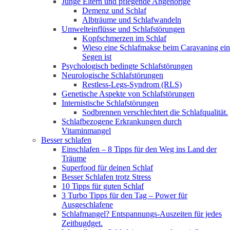
Junge Eltern und pflegende Angehörige
Demenz und Schlaf
Albträume und Schlafwandeln
Umwelteinflüsse und Schlafstörungen
Kopfschmerzen im Schlaf
Wieso eine Schlafmakse beim Caravaning ein
Segen ist
Psychologisch bedingte Schlafstörungen
Neurologische Schlafstörungen
Restless-Legs-Syndrom (RLS)
Genetische Aspekte von Schlafstörungen
Internistische Schlafstörungen
Sodbrennen verschlechtert die Schlafqualität.
Schlafbezogene Erkrankungen durch
Vitaminmangel
Besser schlafen
Einschlafen – 8 Tipps für den Weg ins Land der
Träume
Superfood für deinen Schlaf
Besser Schlafen trotz Stress
10 Tipps für guten Schlaf
3 Turbo Tipps für den Tag – Power für
Ausgeschlafene
Schlafmangel? Entspannungs-Auszeiten für jedes
Zeitbugdget.