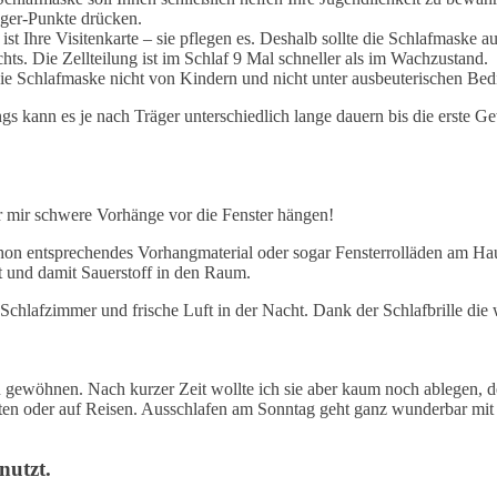
igger-Punkte drücken.
ist Ihre Visitenkarte – sie pflegen es. Deshalb sollte die Schlafmask
s. Die Zellteilung ist im Schlaf 9 Mal schneller als im Wachzustand.
ie Schlafmaske nicht von Kindern und nicht unter ausbeuterischen Bedi
ngs kann es je nach Träger unterschiedlich lange dauern bis die erste 
r mir schwere Vorhänge vor die Fenster hängen!
schon entsprechendes Vorhangmaterial oder sogar Fensterrolläden am Ha
t und damit Sauerstoff in den Raum.
s Schlafzimmer und frische Luft in der Nacht. Dank der Schlafbrille di
n gewöhnen. Nach kurzer Zeit wollte ich sie aber kaum noch ablegen, d
en oder auf Reisen. Ausschlafen am Sonntag geht ganz wunderbar mit 
nutzt.