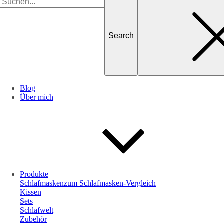
for
Blog
Über mich
Produkte
Schlafmasken
zum Schlafmasken-Vergleich
Kissen
Sets
Schlafwelt
Zubehör