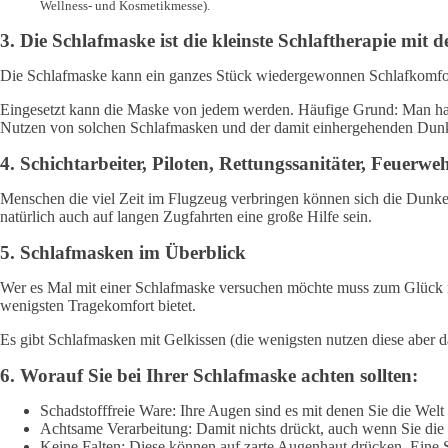
Wellness- und Kosmetikmesse).
3. Die Schlafmaske ist die kleinste Schlaftherapie mi
Die Schlafmaske kann ein ganzes Stück wiedergewonnen Schlafkomfort b
Eingesetzt kann die Maske von jedem werden. Häufige Grund: Man hat 
Nutzen von solchen Schlafmasken und der damit einhergehenden Dunk
4. Schichtarbeiter, Piloten, Rettungssanitäter, Feuerwe
Menschen die viel Zeit im Flugzeug verbringen können sich die Dunkel
natürlich auch auf langen Zugfahrten eine große Hilfe sein.
5. Schlafmasken im Überblick
Wer es Mal mit einer Schlafmaske versuchen möchte muss zum Glück nich
wenigsten Tragekomfort bietet.
Es gibt Schlafmasken mit Gelkissen (die wenigsten nutzen diese aber 
6. Worauf Sie bei Ihrer Schlafmaske achten sollten:
Schadstofffreie Ware: Ihre Augen sind es mit denen Sie die Welt 
Achtsame Verarbeitung: Damit nichts drückt, auch wenn Sie die 
Keine Falten: Diese können auf zarte Augenhaut drücken. Eine S