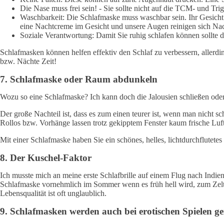
Die Nase muss frei sein! - Sie sollte nicht auf die TCM- und Tr
Waschbarkeit: Die Schlafmaske muss waschbar sein. Ihr Gesicht 
eine Nachtcreme im Gesicht und unsere Augen reinigen sich Nacht
Soziale Verantwortung: Damit Sie ruhig schlafen können sollte d
Schlafmasken können helfen effektiv den Schlaf zu verbessern, allerdi
bzw. Nächte Zeit!
7. Schlafmaske oder Raum abdunkeln
Wozu so eine Schlafmaske? Ich kann doch die Jalousien schließen ode
Der große Nachteil ist, dass es zum einen teurer ist, wenn man nicht 
Rollos bzw. Vorhänge lassen trotz gekipptem Fenster kaum frische Luf
Mit einer Schlafmaske haben Sie ein schönes, helles, lichtdurchflutete
8. Der Kuschel-Faktor
Ich musste mich an meine erste Schlafbrille auf einem Flug nach Indie
Schlafmaske vornehmlich im Sommer wenn es früh hell wird, zum Zelt
Lebensqualität ist oft unglaublich.
9. Schlafmasken werden auch bei erotischen Spielen ge