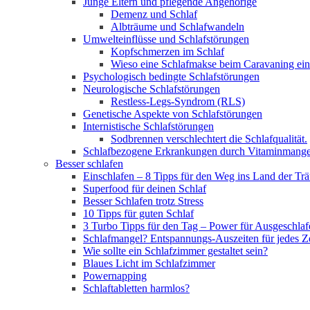
Junge Eltern und pflegende Angehörige
Demenz und Schlaf
Albträume und Schlafwandeln
Umwelteinflüsse und Schlafstörungen
Kopfschmerzen im Schlaf
Wieso eine Schlafmakse beim Caravaning ein
Psychologisch bedingte Schlafstörungen
Neurologische Schlafstörungen
Restless-Legs-Syndrom (RLS)
Genetische Aspekte von Schlafstörungen
Internistische Schlafstörungen
Sodbrennen verschlechtert die Schlafqualität.
Schlafbezogene Erkrankungen durch Vitaminmange
Besser schlafen
Einschlafen – 8 Tipps für den Weg ins Land der Tr
Superfood für deinen Schlaf
Besser Schlafen trotz Stress
10 Tipps für guten Schlaf
3 Turbo Tipps für den Tag – Power für Ausgeschlaf
Schlafmangel? Entspannungs-Auszeiten für jedes Z
Wie sollte ein Schlafzimmer gestaltet sein?
Blaues Licht im Schlafzimmer
Powernapping
Schlaftabletten harmlos?