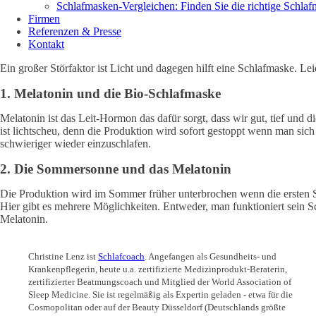
Schlafmasken-Vergleichen: Finden Sie die richtige Schla
Firmen
Referenzen & Presse
Kontakt
Ein großer Störfaktor ist Licht und dagegen hilft eine Schlafmaske. Le
1. Melatonin und die Bio-Schlafmaske
Melatonin ist das Leit-Hormon das dafür sorgt, dass wir gut, tief un
ist lichtscheu, denn die Produktion wird sofort gestoppt wenn man sich
schwieriger wieder einzuschlafen.
2. Die Sommersonne und das Melatonin
Die Produktion wird im Sommer früher unterbrochen wenn die ersten S
Hier gibt es mehrere Möglichkeiten. Entweder, man funktioniert sein
Melatonin.
Christine Lenz ist
Schlafcoach
. Angefangen als Gesundheits- und
Krankenpflegerin, heute u.a. zertifizierte Medizinprodukt-Beraterin,
zertifizierter Beatmungscoach und Mitglied der World Association of
Sleep Medicine. Sie ist regelmäßig als Expertin geladen - etwa für die
Cosmopolitan oder auf der Beauty Düsseldorf (Deutschlands größte