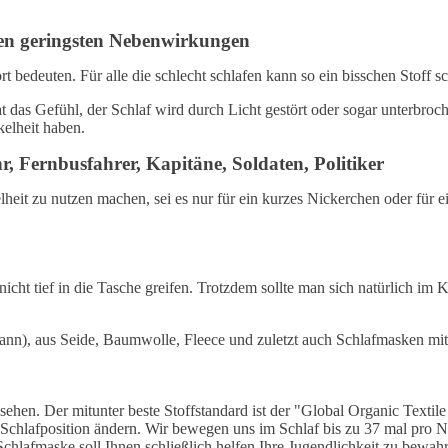
t den geringsten Nebenwirkungen
edeuten. Für alle die schlecht schlafen kann so ein bisschen Stoff s
das Gefühl, der Schlaf wird durch Licht gestört oder sogar unterbroc
elheit haben.
hr, Fernbusfahrer, Kapitäne, Soldaten, Politiker
heit zu nutzen machen, sei es nur für ein kurzes Nickerchen oder für 
t tief in die Tasche greifen. Trotzdem sollte man sich natürlich im K
dann), aus Seide, Baumwolle, Fleece und zuletzt auch Schlafmasken mi
sehen. Der mitunter beste Stoffstandard ist der "Global Organic Textile
Schlafposition ändern. Wir bewegen uns im Schlaf bis zu 37 mal pro N
chlafmaske soll Ihnen schließlich helfen Ihre Jugendlichkeit zu bewah