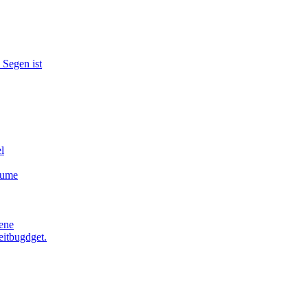
 Segen ist
l
äume
ene
eitbugdget.