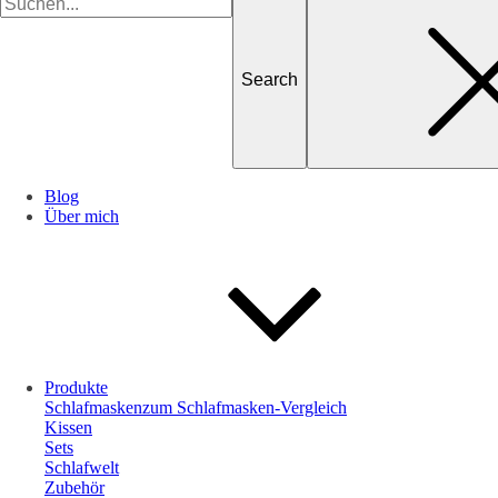
for
Blog
Über mich
Produkte
Schlafmasken
zum Schlafmasken-Vergleich
Kissen
Sets
Schlafwelt
Zubehör