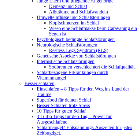
Junge Eltern und pflegende Angehörige
Demenz und Schlaf
Albträume und Schlafwandeln
Umwelteinflüsse und Schlafstörungen
Kopfschmerzen im Schlaf
Wieso eine Schlafmakse beim Caravaning ein
Segen ist
Psychologisch bedingte Schlafstörungen
Neurologische Schlafstörungen
Restless-Legs-Syndrom (RLS)
Genetische Aspekte von Schlafstörungen
Internistische Schlafstörungen
Sodbrennen verschlechtert die Schlafqualität.
Schlafbezogene Erkrankungen durch
Vitaminmangel
Besser schlafen
Einschlafen – 8 Tipps für den Weg ins Land der
Träume
Superfood für deinen Schlaf
Besser Schlafen trotz Stress
10 Tipps für guten Schlaf
3 Turbo Tipps für den Tag – Power für
Ausgeschlafene
Schlafmangel? Entspannungs-Auszeiten für jedes
Zeitbugdget.