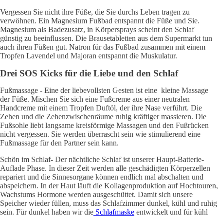
Vergessen Sie nicht ihre Füße, die Sie durchs Leben tragen zu
verwöhnen. Ein Magnesium Fußbad entspannt die Füße und Sie.
Magnesium als Badezusatz, in Körpersprays scheint den Schlaf
günstig zu beeinflussen. Die Brausetabletten aus dem Supermarkt tun
auch ihren Füßen gut. Natron für das Fußbad zusammen mit einem
Tropfen Lavendel und Majoran entspannt die Muskulatur.
Drei SOS Kicks für die Liebe und den Schlaf
Fußmassage - Eine der liebevollsten Gesten ist eine kleine Massage
der Füße. Mischen Sie sich eine Fußcreme aus einer neutralen
Handcreme mit einem Tropfen Duftöl, der ihre Nase verführt. Die
Zehen und die Zehenzwischenräume ruhig kräftiger massieren. Die
Fußsohle liebt langsame kreisförmige Massagen und den Fußrücken
nicht vergessen. Sie werden überrascht sein wie stimulierend eine
Fußmassage für den Partner sein kann.
Schön im Schlaf- Der nächtliche Schlaf ist unserer Haupt-Batterie-
Auflade Phase. In dieser Zeit werden alle geschädigten Körperzellen
repariert und die Sinnesorgane können endlich mal abschalten und
abspeichern. In der Haut läuft die Kollagenproduktion auf Hochtouren,
Wachstums Hormone werden ausgeschüttet. Damit sich unsere
Speicher wieder füllen, muss das Schlafzimmer dunkel, kühl und ruhig
sein. Für dunkel haben wir die
Schlafmaske
entwickelt und für kühl