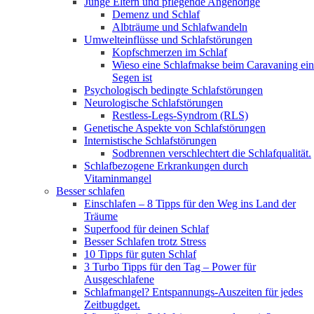
Junge Eltern und pflegende Angehörige
Demenz und Schlaf
Albträume und Schlafwandeln
Umwelteinflüsse und Schlafstörungen
Kopfschmerzen im Schlaf
Wieso eine Schlafmakse beim Caravaning ein
Segen ist
Psychologisch bedingte Schlafstörungen
Neurologische Schlafstörungen
Restless-Legs-Syndrom (RLS)
Genetische Aspekte von Schlafstörungen
Internistische Schlafstörungen
Sodbrennen verschlechtert die Schlafqualität.
Schlafbezogene Erkrankungen durch
Vitaminmangel
Besser schlafen
Einschlafen – 8 Tipps für den Weg ins Land der
Träume
Superfood für deinen Schlaf
Besser Schlafen trotz Stress
10 Tipps für guten Schlaf
3 Turbo Tipps für den Tag – Power für
Ausgeschlafene
Schlafmangel? Entspannungs-Auszeiten für jedes
Zeitbugdget.