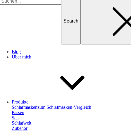
for
Blog
Über mich
Produkte
Schlafmasken
zum Schlafmasken-Vergleich
Kissen
Sets
Schlafwelt
Zubehör