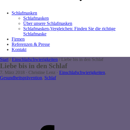
Schlafmasken
Schlafmasken
Über unsere Schlafmasken
Schlafmasken-Vergleichen: Finden Sie die richtige
Schlafmaske
Firmen
Referenzen & Presse
Kontakt
Start
/
Einschlafschwierigkeiten
/ Liebe bis in den Schlaf
Liebe bis in den Schlaf
7. März 2018
·
Christine Lenz
·
Einschlafschwierigkeiten
,
Gesundheitsprävention
,
Schlaf