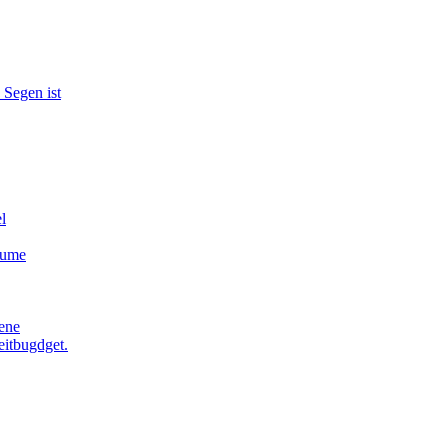
 Segen ist
l
äume
ene
eitbugdget.