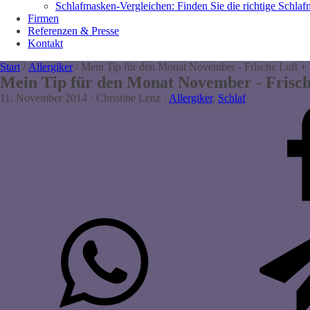
Schlafmasken-Vergleichen: Finden Sie die richtige Schla
Firmen
Referenzen & Presse
Kontakt
Start
/
Allergiker
/ Mein Tip für den Monat November - Frische Luft 
Mein Tip für den Monat November - Frisch
11. November 2014
·
Christine Lenz
·
Allergiker
,
Schlaf