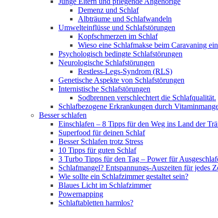
Junge Eltern und pflegende Angehörige
Demenz und Schlaf
Albträume und Schlafwandeln
Umwelteinflüsse und Schlafstörungen
Kopfschmerzen im Schlaf
Wieso eine Schlafmakse beim Caravaning ein
Psychologisch bedingte Schlafstörungen
Neurologische Schlafstörungen
Restless-Legs-Syndrom (RLS)
Genetische Aspekte von Schlafstörungen
Internistische Schlafstörungen
Sodbrennen verschlechtert die Schlafqualität.
Schlafbezogene Erkrankungen durch Vitaminmange
Besser schlafen
Einschlafen – 8 Tipps für den Weg ins Land der Tr
Superfood für deinen Schlaf
Besser Schlafen trotz Stress
10 Tipps für guten Schlaf
3 Turbo Tipps für den Tag – Power für Ausgeschlaf
Schlafmangel? Entspannungs-Auszeiten für jedes Z
Wie sollte ein Schlafzimmer gestaltet sein?
Blaues Licht im Schlafzimmer
Powernapping
Schlaftabletten harmlos?