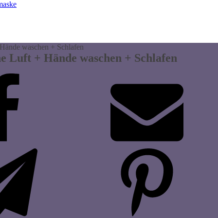
fmaske
+ Hände waschen + Schlafen
e Luft + Hände waschen + Schlafen