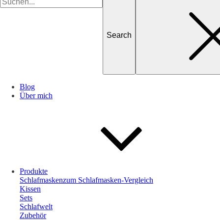
for
Blog
Über mich
Produkte
Schlafmasken
zum Schlafmasken-Vergleich
Kissen
Sets
Schlafwelt
Zubehör