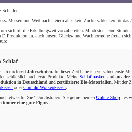
 Schlafen
ess. Messen und Weihnachtsfeiern alles kein Zuckerschlecken für das
sich für die Erkältungszeit vorzubereiten. Mindestens eine Stunde am
D Produktion an, auch unsere Glücks- und Wachhormone freuen sich übe
Büro.
 Schlaf
e ich mich
seit Jahrzehnten
. In dieser Zeit habe ich verschiedenste 
den schließlich auch erste Produkte. Meine
Schlafmasken
sind
aus der 
oduktion in Deutschland
und
zertifizierte Bio-Materialien
. Mit der 
kissen
oder
Cumulu-Wolkenkissen
.
 auch etwas für Sie? Durchstöbern Sie gerne meinen
Online-Shop
- es w
 immer eine gute Figur.