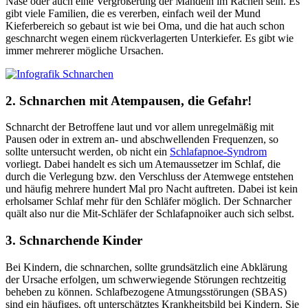
Nase oder auch eine Vergrößerung der Mandeln im Rachen sein. Es
gibt viele Familien, die es vererben, einfach weil der Mund
Kieferbereich so gebaut ist wie bei Oma, und die hat auch schon
geschnarcht wegen einem rückverlagerten Unterkiefer. Es gibt wie
immer mehrerer mögliche Ursachen.
2. Schnarchen mit Atempausen, die Gefahr!
Schnarcht der Betroffene laut und vor allem unregelmäßig mit
Pausen oder in extrem an- und abschwellenden Frequenzen, so
sollte untersucht werden, ob nicht ein
Schlafapnoe-Syndrom
vorliegt. Dabei handelt es sich um Atemaussetzer im Schlaf, die
durch die Verlegung bzw. den Verschluss der Atemwege entstehen
und häufig mehrere hundert Mal pro Nacht auftreten. Dabei ist kein
erholsamer Schlaf mehr für den Schläfer möglich. Der Schnarcher
quält also nur die Mit-Schläfer der Schlafapnoiker auch sich selbst.
3. Schnarchende Kinder
Bei Kindern, die schnarchen, sollte grundsätzlich eine Abklärung
der Ursache erfolgen, um schwerwiegende Störungen rechtzeitig
beheben zu können. Schlafbezogene Atmungsstörungen (SBAS)
sind ein häufiges, oft unterschätztes Krankheitsbild bei Kindern. Sie