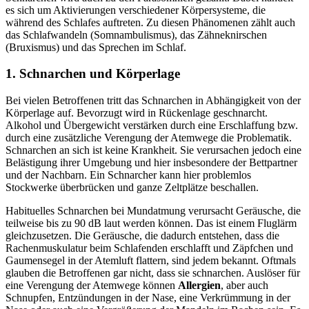
es sich um Aktivierungen verschiedener Körpersysteme, die
während des Schlafes auftreten. Zu diesen Phänomenen zählt auch
das Schlafwandeln (Somnambulismus), das Zähneknirschen
(Bruxismus) und das Sprechen im Schlaf.
1. Schnarchen und Körperlage
Bei vielen Betroffenen tritt das Schnarchen in Abhängigkeit von der
Körperlage auf. Bevorzugt wird in Rückenlage geschnarcht.
Alkohol und Übergewicht verstärken durch eine Erschlaffung bzw.
durch eine zusätzliche Verengung der Atemwege die Problematik.
Schnarchen an sich ist keine Krankheit. Sie verursachen jedoch eine
Belästigung ihrer Umgebung und hier insbesondere der Bettpartner
und der Nachbarn. Ein Schnarcher kann hier problemlos
Stockwerke überbrücken und ganze Zeltplätze beschallen.
Habituelles Schnarchen bei Mundatmung verursacht Geräusche, die
teilweise bis zu 90 dB laut werden können. Das ist einem Fluglärm
gleichzusetzen. Die Geräusche, die dadurch entstehen, dass die
Rachenmuskulatur beim Schlafenden erschlafft und Zäpfchen und
Gaumensegel in der Atemluft flattern, sind jedem bekannt. Oftmals
glauben die Betroffenen gar nicht, dass sie schnarchen. Auslöser für
eine Verengung der Atemwege können
Allergien
, aber auch
Schnupfen, Entzündungen in der Nase, eine Verkrümmung in der