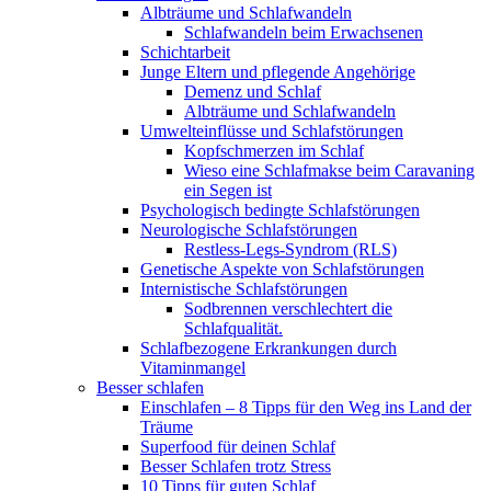
Albträume und Schlafwandeln
Schlafwandeln beim Erwachsenen
Schichtarbeit
Junge Eltern und pflegende Angehörige
Demenz und Schlaf
Albträume und Schlafwandeln
Umwelteinflüsse und Schlafstörungen
Kopfschmerzen im Schlaf
Wieso eine Schlafmakse beim Caravaning
ein Segen ist
Psychologisch bedingte Schlafstörungen
Neurologische Schlafstörungen
Restless-Legs-Syndrom (RLS)
Genetische Aspekte von Schlafstörungen
Internistische Schlafstörungen
Sodbrennen verschlechtert die
Schlafqualität.
Schlafbezogene Erkrankungen durch
Vitaminmangel
Besser schlafen
Einschlafen – 8 Tipps für den Weg ins Land der
Träume
Superfood für deinen Schlaf
Besser Schlafen trotz Stress
10 Tipps für guten Schlaf