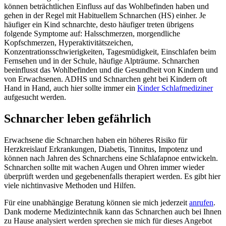
können beträchtlichen Einfluss auf das Wohlbefinden haben und
gehen in der Regel mit Habituellem Schnarchen (HS) einher. Je
häufiger ein Kind schnarchte, desto häufiger treten übrigens
folgende Symptome auf: Halsschmerzen, morgendliche
Kopfschmerzen, Hyperaktivitätszeichen,
Konzentrationsschwierigkeiten, Tagesmüdigkeit, Einschlafen beim
Fernsehen und in der Schule, häufige Alpträume. Schnarchen
beeinflusst das Wohlbefinden und die Gesundheit von Kindern und
von Erwachsenen. ADHS und Schnarchen geht bei Kindern oft
Hand in Hand, auch hier sollte immer ein
Kinder Schlafmediziner
aufgesucht werden.
Schnarcher leben gefährlich
Erwachsene die Schnarchen haben ein höheres Risiko für
Herzkreislauf Erkrankungen, Diabetis, Tinnitus, Impotenz und
können nach Jahren des Schnarchens eine Schlafapnoe entwickeln.
Schnarchen sollte mit wachen Augen und Ohren immer wieder
überprüft werden und gegebenenfalls therapiert werden. Es gibt hier
viele nichtinvasive Methoden und Hilfen.
Für eine unabhängige Beratung können sie mich jederzeit
anrufen
.
Dank moderne Medizintechnik kann das Schnarchen auch bei Ihnen
zu Hause analysiert werden sprechen sie mich für dieses Angebot