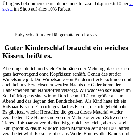
Übrigens bekommen sie mit dem Code: lenz-schlaf-projekte10 bei
la
siesta
im Shop auf alles 10% Rabatt.
Baby schläft in der Hängematte von La siesta
Guter Kinderschlaf braucht ein weiches
Kissen, heißt es.
Allerdings bin ich und viele Orthopäden der Meinung, dass es sich
ganz hervorragend ohne Kopfkissen schläft. Genau das tut der
Wirbelsäule gut. Die Wirbelsäule von Kindern streckt sich noch und
auch bei uns Erwachsenen werden Nachts die Galertkerne der
Bandscheiben mit Nährstoffen versorgt. Wir wachsen sozusagen im
Schlaf. Morgens sind wir im Durchschnitt 1-2 cm größer als am
Abend und das liegt an den Bandscheiben. Als Kind hatte ich ein
Roßhaar Kissen. Ein richtiges flaches Kissen, das ich geliebt habe.
Es gibt jetzt wieder Hersteller, die genau dieses Material wieder
verarbeiten. Die Haare sind von der Mähne oder vom Schweif des
Tieres. Roßhaar zu verarbeiten ist gar nicht so leicht, aber es ist ein
Naturprodukt, das in wirklich edlen Matratzen seit über 100 Jahren
verarbeitet wird. Kissen gibt es aus Wolle, Baumwolle, Kapok und