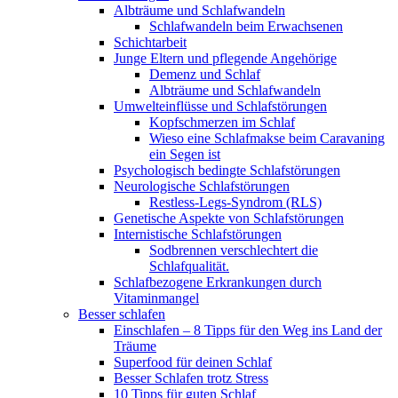
Albträume und Schlafwandeln
Schlafwandeln beim Erwachsenen
Schichtarbeit
Junge Eltern und pflegende Angehörige
Demenz und Schlaf
Albträume und Schlafwandeln
Umwelteinflüsse und Schlafstörungen
Kopfschmerzen im Schlaf
Wieso eine Schlafmakse beim Caravaning
ein Segen ist
Psychologisch bedingte Schlafstörungen
Neurologische Schlafstörungen
Restless-Legs-Syndrom (RLS)
Genetische Aspekte von Schlafstörungen
Internistische Schlafstörungen
Sodbrennen verschlechtert die
Schlafqualität.
Schlafbezogene Erkrankungen durch
Vitaminmangel
Besser schlafen
Einschlafen – 8 Tipps für den Weg ins Land der
Träume
Superfood für deinen Schlaf
Besser Schlafen trotz Stress
10 Tipps für guten Schlaf