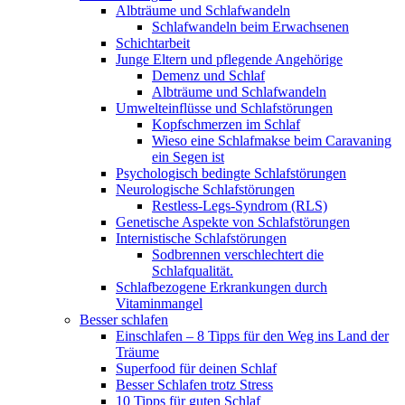
Albträume und Schlafwandeln
Schlafwandeln beim Erwachsenen
Schichtarbeit
Junge Eltern und pflegende Angehörige
Demenz und Schlaf
Albträume und Schlafwandeln
Umwelteinflüsse und Schlafstörungen
Kopfschmerzen im Schlaf
Wieso eine Schlafmakse beim Caravaning
ein Segen ist
Psychologisch bedingte Schlafstörungen
Neurologische Schlafstörungen
Restless-Legs-Syndrom (RLS)
Genetische Aspekte von Schlafstörungen
Internistische Schlafstörungen
Sodbrennen verschlechtert die
Schlafqualität.
Schlafbezogene Erkrankungen durch
Vitaminmangel
Besser schlafen
Einschlafen – 8 Tipps für den Weg ins Land der
Träume
Superfood für deinen Schlaf
Besser Schlafen trotz Stress
10 Tipps für guten Schlaf