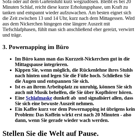
Sofa oder auf dem Gartenstuhl kurz wegzudösen. Bleibt es bei 20
Minuten Schlaf, reicht diese kurze Erholungsphase, um Kraft zu
tanken und entspannt wieder aufzuwachen. Am besten eignet sich
die Zeit zwischen 13 und 14 Uhr, kurz nach dem Mittagessen. Wird
aus dem Nickerchen hingegen eine längere Auszeit mit
Tiefschlafphasen, fühlt man sich anschließend eher gereizt, verwirrt
und träge.
3. Powernapping im Büro
Im Büro kann man das Kurzzeit-Nickerchen gut in die
Mittagspause integrieren.
Kippen Sie, wenn möglich, die Rückenlehne ihres Stuhls
nach hinten und legen Sie die Füße hoch. Schließen Sie
die Augen und entspannen Sie sich.
Ist es an ihrem Arbeitsplatz zu unruhig, können Sie sich
auch mit Musik behelfen, die Sie über Kopfhörer hören.
Eine
Schlafmaske
dunkelt ab und signalisiert allen, dass
Sie sich eine bewuste Auszeit nehmen.
Ein Kaffee kurz vor dem Powernapping ist übrigens kein
Problem: Das Koffein wirkt erst nach 20 Minuten - also
dann, wenn Sie gerade wieder wach werden.
Stellen Sie die Welt auf Pause.